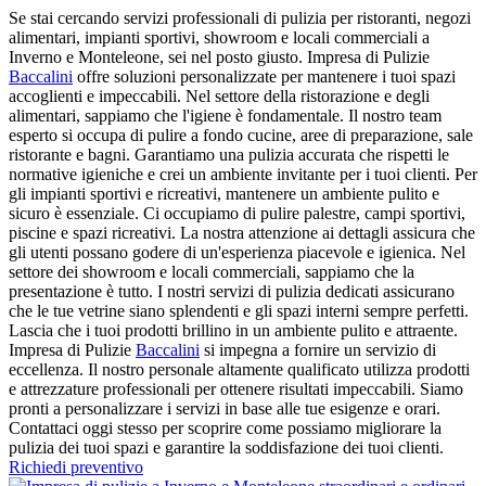
Se stai cercando servizi professionali di pulizia per ristoranti, negozi
alimentari, impianti sportivi, showroom e locali commerciali a
Inverno e Monteleone, sei nel posto giusto. Impresa di Pulizie
Baccalini
offre soluzioni personalizzate per mantenere i tuoi spazi
accoglienti e impeccabili. Nel settore della ristorazione e degli
alimentari, sappiamo che l'igiene è fondamentale. Il nostro team
esperto si occupa di pulire a fondo cucine, aree di preparazione, sale
ristorante e bagni. Garantiamo una pulizia accurata che rispetti le
normative igieniche e crei un ambiente invitante per i tuoi clienti. Per
gli impianti sportivi e ricreativi, mantenere un ambiente pulito e
sicuro è essenziale. Ci occupiamo di pulire palestre, campi sportivi,
piscine e spazi ricreativi. La nostra attenzione ai dettagli assicura che
gli utenti possano godere di un'esperienza piacevole e igienica. Nel
settore dei showroom e locali commerciali, sappiamo che la
presentazione è tutto. I nostri servizi di pulizia dedicati assicurano
che le tue vetrine siano splendenti e gli spazi interni sempre perfetti.
Lascia che i tuoi prodotti brillino in un ambiente pulito e attraente.
Impresa di Pulizie
Baccalini
si impegna a fornire un servizio di
eccellenza. Il nostro personale altamente qualificato utilizza prodotti
e attrezzature professionali per ottenere risultati impeccabili. Siamo
pronti a personalizzare i servizi in base alle tue esigenze e orari.
Contattaci oggi stesso per scoprire come possiamo migliorare la
pulizia dei tuoi spazi e garantire la soddisfazione dei tuoi clienti.
Richiedi preventivo