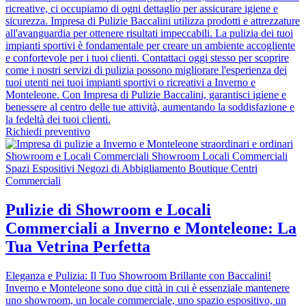
ricreative, ci occupiamo di ogni dettaglio per assicurare igiene e
sicurezza. Impresa di Pulizie Baccalini utilizza prodotti e attrezzature
all'avanguardia per ottenere risultati impeccabili. La pulizia dei tuoi
impianti sportivi è fondamentale per creare un ambiente accogliente
e confortevole per i tuoi clienti. Contattaci oggi stesso per scoprire
come i nostri servizi di pulizia possono migliorare l'esperienza dei
tuoi utenti nei tuoi impianti sportivi o ricreativi a Inverno e
Monteleone. Con Impresa di Pulizie Baccalini, garantisci igiene e
benessere al centro delle tue attività, aumentando la soddisfazione e
la fedeltà dei tuoi clienti.
Richiedi preventivo
Pulizie di Showroom e Locali
Commerciali a Inverno e Monteleone: La
Tua Vetrina Perfetta
Eleganza e Pulizia: Il Tuo Showroom Brillante con Baccalini!
Inverno e Monteleone sono due città in cui è essenziale mantenere
uno showroom, un locale commerciale, uno spazio espositivo, un