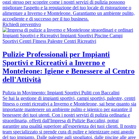
oggi stesso per scoprire come i nostri servizi di pulizia possono
migliorare l'aspetto e la reputazione del tuo locale di ristorazione o
alimentare a Inverno e Monteleone. Garantiamo un ambiente pulito,
accogliente e di successo per il tuo business.
Richiedi preventivo
Pulizie Professionali per Impianti
Sportivi e Ricreativi a Inverno e
Monteleone: Igiene e Benessere al Centro
dell'Attività
Pulizia in Movimento: Impianti Sportivi Puliti con Baccalini
Se hai la gestione di impianti sportivi, campi sportivi, palestre, centri
fitness o centri ricreativi a Inverno e Monteleone, sai bene quanto sia
importante mantenere un ambiente pulito e igienico per garantire il
benessere dei tuoi utenti. Con i nostri servizi di pulizia ordinaria e
straordinaria, offerti dall'Impresa di Pulizie Baccalini, potrai
garantire una qualità superiore all'esperienza dei tuoi clienti. Il nostro
team specializzato si prende cura di pulire e igienizzare ogni angolo
del tuo impianto. Dalle palestre agli spogliatoi, dalle piscine alle aree