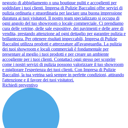
negozio di abbigliamento o una boutique puliti e accoglienti per
soddisfare i tuoi clienti. Impresa di Pulizie Baccalini offre servizi di
pulizia ordinaria e straordinaria per lasciare una buona impressione
duratura ai tuoi visitatori. Il nostro team specializzato si occupa di
ogni angolo del tuo showroom o locale commerciale. Ci prendiamo
cura delle vetrine, delle sale espositive, dei pavimenti e delle aree di
vendita, prestando attenzione ad ogni dettaglio per garantire pulizia e
brillantezza. Per ottenere risultati impeccabili, Impresa di Pulizie
Baccalini utilizza prodotti e attrezzature all'avanguardia. La pulizia
dei tuoi showroom e locali commerciali è fondamentale per
presentare al meglio i tuoi prodotti e per creare un ambiente
accogliente per i tuoi clienti. Contattaci oggi stesso per scoprire
come i nostri servizi di pulizia possono valorizzare il tuo showroom
e migliorare l'esperienza dei tuoi clienti. Con Impresa di Pulizie
Baccalini, la tua vetrina sarà sempre in perfette condizioni, attirando
l'attenzione e il favore dei tuoi visitatori.
Richiedi preventivo