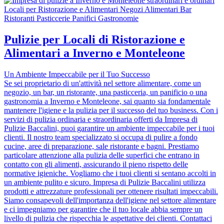
Pulizie per Locali di Ristorazione e
Alimentari a Inverno e Monteleone
Un Ambiente Impeccabile per il Tuo Successo
Se sei proprietario di un'attività nel settore alimentare, come un
negozio, un bar, un ristorante, una pasticceria, un panificio o una
gastronomia a Inverno e Monteleone, sai quanto sia fondamentale
mantenere l'igiene e la pulizia per il successo del tuo business. Con i
servizi di pulizia ordinaria e straordinaria offerti da Impresa di
Pulizie Baccalini, puoi garantire un ambiente impeccabile per i tuoi
clienti. Il nostro team specializzato si occupa di pulire a fondo
cucine, aree di preparazione, sale ristorante e bagni. Prestiamo
particolare attenzione alla pulizia delle superfici che entrano in
contatto con gli alimenti, assicurando il pieno rispetto delle
normative igieniche. Vogliamo che i tuoi clienti si sentano accolti in
un ambiente pulito e sicuro. Impresa di Pulizie Baccalini utilizza
prodotti e attrezzature professionali per ottenere risultati impeccabili.
Siamo consapevoli dell'importanza dell'igiene nel settore alimentare
e ci impegniamo per garantire che il tuo locale abbia sempre un
livello di pulizia che rispecchia le aspettative dei clienti. Contattaci