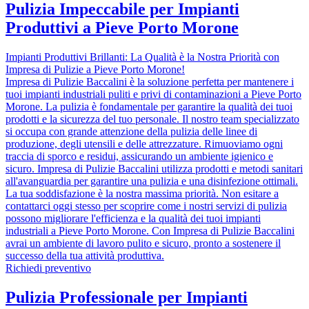
Pulizia Impeccabile per Impianti
Produttivi a Pieve Porto Morone
Impianti Produttivi Brillanti: La Qualità è la Nostra Priorità con
Impresa di Pulizie a Pieve Porto Morone!
Impresa di Pulizie Baccalini è la soluzione perfetta per mantenere i
tuoi impianti industriali puliti e privi di contaminazioni a Pieve Porto
Morone. La pulizia è fondamentale per garantire la qualità dei tuoi
prodotti e la sicurezza del tuo personale. Il nostro team specializzato
si occupa con grande attenzione della pulizia delle linee di
produzione, degli utensili e delle attrezzature. Rimuoviamo ogni
traccia di sporco e residui, assicurando un ambiente igienico e
sicuro. Impresa di Pulizie Baccalini utilizza prodotti e metodi sanitari
all'avanguardia per garantire una pulizia e una disinfezione ottimali.
La tua soddisfazione è la nostra massima priorità. Non esitare a
contattarci oggi stesso per scoprire come i nostri servizi di pulizia
possono migliorare l'efficienza e la qualità dei tuoi impianti
industriali a Pieve Porto Morone. Con Impresa di Pulizie Baccalini
avrai un ambiente di lavoro pulito e sicuro, pronto a sostenere il
successo della tua attività produttiva.
Richiedi preventivo
Pulizia Professionale per Impianti