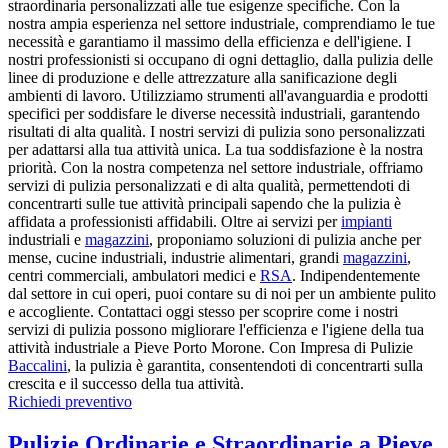
straordinaria personalizzati alle tue esigenze specifiche. Con la
nostra ampia esperienza nel settore industriale, comprendiamo le tue
necessità e garantiamo il massimo della efficienza e dell'igiene. I
nostri professionisti si occupano di ogni dettaglio, dalla pulizia delle
linee di produzione e delle attrezzature alla sanificazione degli
ambienti di lavoro. Utilizziamo strumenti all'avanguardia e prodotti
specifici per soddisfare le diverse necessità industriali, garantendo
risultati di alta qualità. I nostri servizi di pulizia sono personalizzati
per adattarsi alla tua attività unica. La tua soddisfazione è la nostra
priorità. Con la nostra competenza nel settore industriale, offriamo
servizi di pulizia personalizzati e di alta qualità, permettendoti di
concentrarti sulle tue attività principali sapendo che la pulizia è
affidata a professionisti affidabili. Oltre ai servizi per
impianti
industriali e
magazzini
, proponiamo soluzioni di pulizia anche per
mense, cucine industriali, industrie alimentari, grandi
magazzini
,
centri commerciali, ambulatori medici e
RSA
. Indipendentemente
dal settore in cui operi, puoi contare su di noi per un ambiente pulito
e accogliente. Contattaci oggi stesso per scoprire come i nostri
servizi di pulizia possono migliorare l'efficienza e l'igiene della tua
attività industriale a Pieve Porto Morone. Con Impresa di Pulizie
Baccalini
, la pulizia è garantita, consentendoti di concentrarti sulla
crescita e il successo della tua attività.
Richiedi preventivo
Pulizie Ordinarie e Straordinarie a Pieve