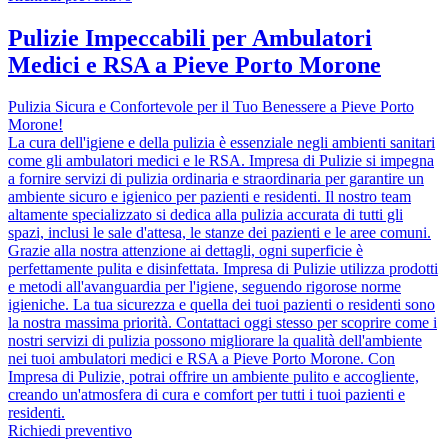
Pulizie Impeccabili per Ambulatori
Medici e RSA a Pieve Porto Morone
Pulizia Sicura e Confortevole per il Tuo Benessere a Pieve Porto
Morone!
La cura dell'igiene e della pulizia è essenziale negli ambienti sanitari
come gli ambulatori medici e le RSA. Impresa di Pulizie si impegna
a fornire servizi di pulizia ordinaria e straordinaria per garantire un
ambiente sicuro e igienico per pazienti e residenti. Il nostro team
altamente specializzato si dedica alla pulizia accurata di tutti gli
spazi, inclusi le sale d'attesa, le stanze dei pazienti e le aree comuni.
Grazie alla nostra attenzione ai dettagli, ogni superficie è
perfettamente pulita e disinfettata. Impresa di Pulizie utilizza prodotti
e metodi all'avanguardia per l'igiene, seguendo rigorose norme
igieniche. La tua sicurezza e quella dei tuoi pazienti o residenti sono
la nostra massima priorità. Contattaci oggi stesso per scoprire come i
nostri servizi di pulizia possono migliorare la qualità dell'ambiente
nei tuoi ambulatori medici e RSA a Pieve Porto Morone. Con
Impresa di Pulizie, potrai offrire un ambiente pulito e accogliente,
creando un'atmosfera di cura e comfort per tutti i tuoi pazienti e
residenti.
Richiedi preventivo