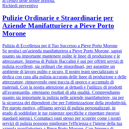
al centro delle nostre priorità.
Richiedi preventivo
Pulizie Ordinarie e Straordinarie per
Aziende Manifatturiere a Pieve Porto
Morone
Pulizia di Eccellenza per il Tuo Successo a Pieve Porto Morone
Se gestisci un'azienda manifatturiera a Pieve Porto Morone, saprai
quanto sia importante mantenere pulite le linee di produzione e le
attrezzature. Impresa di Pulizie Baccalini è qui per offrirti servizi di
pulizia eccellenti, sia ordinari che straordinari, per garantire un
ambiente di lavoro pulito e sicuro. Il nostro team specializzato si
dedica con cura alla pulizia accurata delle linee di produzione e delle
attrezzature, rimuovendo ogni traccia di sporco e accumulo di
materiali. Con la nostra attenzione ai dettagli e l'utilizzo di prodotti
all'avanguardia, otteniamo risultati di alta qualità. Comprendiamo
quanto sia importante la pulizia nelle aziende manifatturiere, sia per
la sicurezza dei dipendenti che per l'ottimizzazione della produttività.
Per questo motivo, offriamo servizi di pulizia personalizzati, in
grado di soddisfare le tue esigenze specifiche e rispettare rigorosi
standard igienici. Contattaci oggi stesso per scoprire come i nostri
servizi di pulizia possono migliorare l'efficienza e l'igiene della tua
azienda manifatturiera a Pieve Porto Morone. Con Impresa di