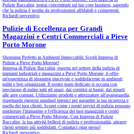
Pulizie Baccalini, potrai concentrarti sul tuo core business, sapendo
che la pulizia è gestita da professionisti affidabili e competenti.
Richiedi preventivo
Pulizie di Eccellenza per Grandi
Magazzini e Centri Commerciali a Pieve
Porto Morone
Shopping Perfetto in Ambienti Impeccabili: Scegli Impresa di
Pulizie a Pieve Porto Morone!
Impresa di Pulizie Baccalini, esperta nel settore della pulizia di
impianti industriali e magazzini a Pieve Porto Morone, ti offre
un'esperienza di shopping piacevole e soddisfacente in ambienti
puliti e ben organizzati. Il nostro team dedicato si occupa con
precisione di pulire tutti gli spazi, dai corridoi ai bagni, dai reparti
alle aree comuni. Utilizziamo prodotti e attrezzature all'avanguardia,
rispettando rigorosi standard igienici per garantire la tua sicurezza e
quella dei tuoi clienti. Scopri come i nostri servizi di pulizia possono
migliorare l'immagine e l'efficienza dei tuoi magazzini e centri
commerciali a Pieve Porto Morone. Con Impresa di Pulizie
Baccalini, la tua attività brillerà di pulizia e professionalità, attrarre
clienti sempre più soddisfatti. Contattaci oggi stesso!
Richiedi preventivo