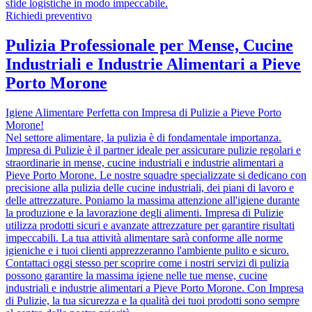
sfide logistiche in modo impeccabile.
Richiedi preventivo
Pulizia Professionale per Mense, Cucine
Industriali e Industrie Alimentari a Pieve
Porto Morone
Igiene Alimentare Perfetta con Impresa di Pulizie a Pieve Porto
Morone!
Nel settore alimentare, la pulizia è di fondamentale importanza.
Impresa di Pulizie è il partner ideale per assicurare pulizie regolari e
straordinarie in mense, cucine industriali e industrie alimentari a
Pieve Porto Morone. Le nostre squadre specializzate si dedicano con
precisione alla pulizia delle cucine industriali, dei piani di lavoro e
delle attrezzature. Poniamo la massima attenzione all'igiene durante
la produzione e la lavorazione degli alimenti. Impresa di Pulizie
utilizza prodotti sicuri e avanzate attrezzature per garantire risultati
impeccabili. La tua attività alimentare sarà conforme alle norme
igieniche e i tuoi clienti apprezzeranno l'ambiente pulito e sicuro.
Contattaci oggi stesso per scoprire come i nostri servizi di pulizia
possono garantire la massima igiene nelle tue mense, cucine
industriali e industrie alimentari a Pieve Porto Morone. Con Impresa
di Pulizie, la tua sicurezza e la qualità dei tuoi prodotti sono sempre