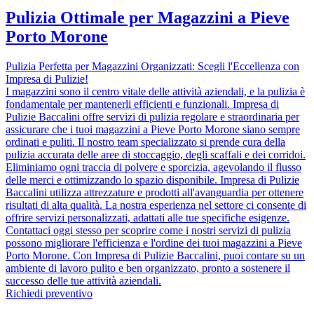
Pulizia Ottimale per Magazzini a Pieve
Porto Morone
Pulizia Perfetta per Magazzini Organizzati: Scegli l'Eccellenza con
Impresa di Pulizie!
I magazzini sono il centro vitale delle attività aziendali, e la pulizia è
fondamentale per mantenerli efficienti e funzionali. Impresa di
Pulizie Baccalini offre servizi di pulizia regolare e straordinaria per
assicurare che i tuoi magazzini a Pieve Porto Morone siano sempre
ordinati e puliti. Il nostro team specializzato si prende cura della
pulizia accurata delle aree di stoccaggio, degli scaffali e dei corridoi.
Eliminiamo ogni traccia di polvere e sporcizia, agevolando il flusso
delle merci e ottimizzando lo spazio disponibile. Impresa di Pulizie
Baccalini utilizza attrezzature e prodotti all'avanguardia per ottenere
risultati di alta qualità. La nostra esperienza nel settore ci consente di
offrire servizi personalizzati, adattati alle tue specifiche esigenze.
Contattaci oggi stesso per scoprire come i nostri servizi di pulizia
possono migliorare l'efficienza e l'ordine dei tuoi magazzini a Pieve
Porto Morone. Con Impresa di Pulizie Baccalini, puoi contare su un
ambiente di lavoro pulito e ben organizzato, pronto a sostenere il
successo delle tue attività aziendali.
Richiedi preventivo