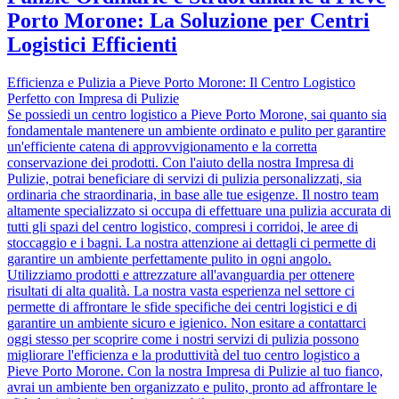
Porto Morone: La Soluzione per Centri
Logistici Efficienti
Efficienza e Pulizia a Pieve Porto Morone: Il Centro Logistico
Perfetto con Impresa di Pulizie
Se possiedi un centro logistico a Pieve Porto Morone, sai quanto sia
fondamentale mantenere un ambiente ordinato e pulito per garantire
un'efficiente catena di approvvigionamento e la corretta
conservazione dei prodotti. Con l'aiuto della nostra Impresa di
Pulizie, potrai beneficiare di servizi di pulizia personalizzati, sia
ordinaria che straordinaria, in base alle tue esigenze. Il nostro team
altamente specializzato si occupa di effettuare una pulizia accurata di
tutti gli spazi del centro logistico, compresi i corridoi, le aree di
stoccaggio e i bagni. La nostra attenzione ai dettagli ci permette di
garantire un ambiente perfettamente pulito in ogni angolo.
Utilizziamo prodotti e attrezzature all'avanguardia per ottenere
risultati di alta qualità. La nostra vasta esperienza nel settore ci
permette di affrontare le sfide specifiche dei centri logistici e di
garantire un ambiente sicuro e igienico. Non esitare a contattarci
oggi stesso per scoprire come i nostri servizi di pulizia possono
migliorare l'efficienza e la produttività del tuo centro logistico a
Pieve Porto Morone. Con la nostra Impresa di Pulizie al tuo fianco,
avrai un ambiente ben organizzato e pulito, pronto ad affrontare le