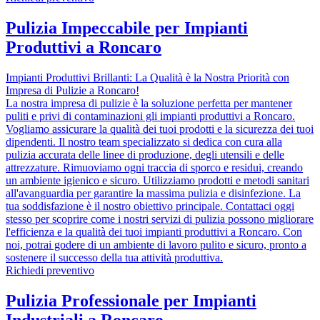
Pulizia Impeccabile per Impianti
Produttivi a Roncaro
Impianti Produttivi Brillanti: La Qualità è la Nostra Priorità con
Impresa di Pulizie a Roncaro!
La nostra impresa di pulizie è la soluzione perfetta per mantener
puliti e privi di contaminazioni gli impianti produttivi a Roncaro.
Vogliamo assicurare la qualità dei tuoi prodotti e la sicurezza dei tuoi
dipendenti. Il nostro team specializzato si dedica con cura alla
pulizia accurata delle linee di produzione, degli utensili e delle
attrezzature. Rimuoviamo ogni traccia di sporco e residui, creando
un ambiente igienico e sicuro. Utilizziamo prodotti e metodi sanitari
all'avanguardia per garantire la massima pulizia e disinfezione. La
tua soddisfazione è il nostro obiettivo principale. Contattaci oggi
stesso per scoprire come i nostri servizi di pulizia possono migliorare
l'efficienza e la qualità dei tuoi impianti produttivi a Roncaro. Con
noi, potrai godere di un ambiente di lavoro pulito e sicuro, pronto a
sostenere il successo della tua attività produttiva.
Richiedi preventivo
Pulizia Professionale per Impianti