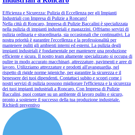
Industriali a Roncaro
Efficienza e Sicurezza: Pulizia di Eccellenza per gli Impianti
Industriali con Impresa di Pulizie a Roncaro!
Nella città di Roncaro, Impresa di Pulizie Baccalini è specializzata
nella pulizia di impianti industriali e magazzini. Offriamo servizi di
pulizia ordinaria e straordinaria, sia occasionali che continuativi. La
nostra priorità è garantire l'eccellenza e la professionalità per
mantenere puliti gli ambienti interni ed esterni. La pulizia degli
impianti industriali è fondamentale per mantenere una produzione
efficiente e sicura. Il nostro team altamente specializzato si occupa di
pulire in modo accurato macchinari, attrezzature, pavimenti e aree di
lavoro. Utilizziamo attrezzature e prodotti all'avanguardia, nel
rispetto di rigide norme igieniche, per garantire la sicurezza e il
benessere dei tuoi dipendenti. Contattaci subito e scopri come i
nostri servizi di pulizia possono migliorare l'efficienza e la sicurezza
dei tuoi impianti industriali a Roncaro. Con Impresa di Pulizie
Baccalini, puoi contare su un ambiente di lavoro pulito e sicuro,
pronto a sostenere il successo della tua produzione industriale.
Richiedi preventivo