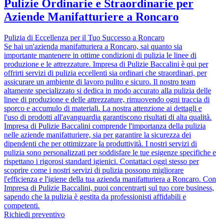
Pulizie Ordinarie e Straordinarie per
Aziende Manifatturiere a Roncaro
Pulizia di Eccellenza per il Tuo Successo a Roncaro
Se hai un'azienda manifatturiera a Roncaro, sai quanto sia
importante mantenere in ottime condizioni di pulizia le linee di
produzione e le attrezzature. Impresa di Pulizie Baccalini è qui per
offrirti servizi di pulizia eccellenti sia ordinari che straordinari, per
assicurare un ambiente di lavoro pulito e sicuro. Il nostro team
altamente specializzato si dedica in modo accurato alla pulizia delle
linee di produzione e delle attrezzature, rimuovendo ogni traccia di
sporco e accumulo di materiali. La nostra attenzione ai dettagli e
l'uso di prodotti all'avanguardia garantiscono risultati di alta qualità.
Impresa di Pulizie Baccalini comprende l'importanza della pulizia
nelle aziende manifatturiere, sia per garantire la sicurezza dei
dipendenti che per ottimizzare la produttività. I nostri servizi di
pulizia sono personalizzati per soddisfare le tue esigenze specifiche e
rispettano i rigorosi standard igienici. Contattaci oggi stesso per
scoprire come i nostri servizi di pulizia possono migliorare
l'efficienza e l'igiene della tua azienda manifatturiera a Roncaro. Con
Impresa di Pulizie Baccalini, puoi concentrarti sul tuo core business,
sapendo che la pulizia è gestita da professionisti affidabili e
competenti.
Richiedi preventivo