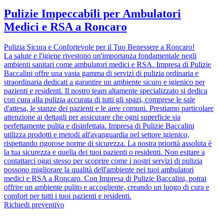
Pulizie Impeccabili per Ambulatori
Medici e RSA a Roncaro
Pulizia Sicura e Confortevole per il Tuo Benessere a Roncaro!
La salute e l'igiene rivestono un'importanza fondamentale negli
ambienti sanitari come ambulatori medici e RSA. Impresa di Pulizie
Baccalini offre una vasta gamma di servizi di pulizia ordinaria e
straordinaria dedicati a garantire un ambiente sicuro e igienico per
pazienti e residenti. Il nostro team altamente specializzato si dedica
con cura alla pulizia accurata di tutti gli spazi, comprese le sale
d'attesa, le stanze dei pazienti e le aree comuni. Prestiamo particolare
attenzione ai dettagli per assicurare che ogni superficie sia
perfettamente pulita e disinfettata. Impresa di Pulizie Baccalini
utilizza prodotti e metodi all'avanguardia nel settore igienico,
rispettando rigorose norme di sicurezza. La nostra priorità assoluta è
la tua sicurezza e quella dei tuoi pazienti o residenti. Non esitare a
contattarci oggi stesso per scoprire come i nostri servizi di pulizia
possono migliorare la qualità dell'ambiente nei tuoi ambulatori
medici e RSA a Roncaro. Con Impresa di Pulizie Baccalini, potrai
offrire un ambiente pulito e accogliente, creando un luogo di cura e
comfort per tutti i tuoi pazienti e residenti.
Richiedi preventivo