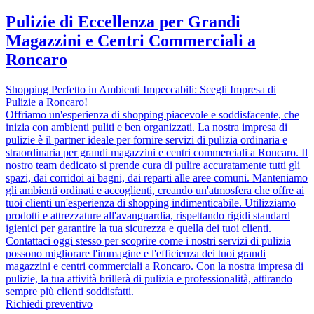
Pulizie di Eccellenza per Grandi
Magazzini e Centri Commerciali a
Roncaro
Shopping Perfetto in Ambienti Impeccabili: Scegli Impresa di
Pulizie a Roncaro!
Offriamo un'esperienza di shopping piacevole e soddisfacente, che
inizia con ambienti puliti e ben organizzati. La nostra impresa di
pulizie è il partner ideale per fornire servizi di pulizia ordinaria e
straordinaria per grandi magazzini e centri commerciali a Roncaro. Il
nostro team dedicato si prende cura di pulire accuratamente tutti gli
spazi, dai corridoi ai bagni, dai reparti alle aree comuni. Manteniamo
gli ambienti ordinati e accoglienti, creando un'atmosfera che offre ai
tuoi clienti un'esperienza di shopping indimenticabile. Utilizziamo
prodotti e attrezzature all'avanguardia, rispettando rigidi standard
igienici per garantire la tua sicurezza e quella dei tuoi clienti.
Contattaci oggi stesso per scoprire come i nostri servizi di pulizia
possono migliorare l'immagine e l'efficienza dei tuoi grandi
magazzini e centri commerciali a Roncaro. Con la nostra impresa di
pulizie, la tua attività brillerà di pulizia e professionalità, attirando
sempre più clienti soddisfatti.
Richiedi preventivo