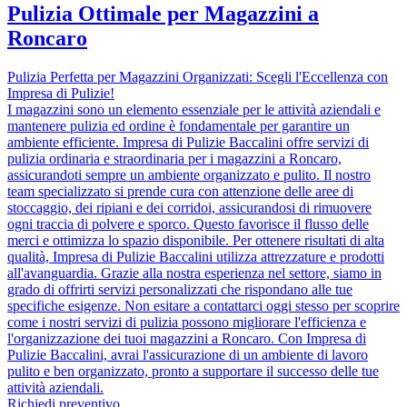
Pulizia Ottimale per Magazzini a
Roncaro
Pulizia Perfetta per Magazzini Organizzati: Scegli l'Eccellenza con
Impresa di Pulizie!
I magazzini sono un elemento essenziale per le attività aziendali e
mantenere pulizia ed ordine è fondamentale per garantire un
ambiente efficiente. Impresa di Pulizie Baccalini offre servizi di
pulizia ordinaria e straordinaria per i magazzini a Roncaro,
assicurandoti sempre un ambiente organizzato e pulito. Il nostro
team specializzato si prende cura con attenzione delle aree di
stoccaggio, dei ripiani e dei corridoi, assicurandosi di rimuovere
ogni traccia di polvere e sporco. Questo favorisce il flusso delle
merci e ottimizza lo spazio disponibile. Per ottenere risultati di alta
qualità, Impresa di Pulizie Baccalini utilizza attrezzature e prodotti
all'avanguardia. Grazie alla nostra esperienza nel settore, siamo in
grado di offrirti servizi personalizzati che rispondano alle tue
specifiche esigenze. Non esitare a contattarci oggi stesso per scoprire
come i nostri servizi di pulizia possono migliorare l'efficienza e
l'organizzazione dei tuoi magazzini a Roncaro. Con Impresa di
Pulizie Baccalini, avrai l'assicurazione di un ambiente di lavoro
pulito e ben organizzato, pronto a supportare il successo delle tue
attività aziendali.
Richiedi preventivo