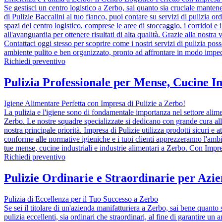
Se gestisci un centro logistico a Zerbo, sai quanto sia cruciale manten
di Pulizie Baccalini al tuo fianco, puoi contare su servizi di pulizia ord
spazi del centro logistico, comprese le aree di stoccaggio, i corridoi e i
all'avanguardia per ottenere risultati di alta qualità. Grazie alla nostra
Contattaci oggi stesso per scoprire come i nostri servizi di pulizia poss
ambiente pulito e ben organizzato, pronto ad affrontare in modo impecca
Richiedi preventivo
Pulizia Professionale per Mense, Cucine In
Igiene Alimentare Perfetta con Impresa di Pulizie a Zerbo!
La pulizia e l'igiene sono di fondamentale importanza nel settore aliment
Zerbo. Le nostre squadre specializzate si dedicano con grande cura alla 
nostra principale priorità. Impresa di Pulizie utilizza prodotti sicuri e a
conforme alle normative igieniche e i tuoi clienti apprezzeranno l'ambie
tue mense, cucine industriali e industrie alimentari a Zerbo. Con Impresa
Richiedi preventivo
Pulizie Ordinarie e Straordinarie per Azi
Pulizia di Eccellenza per il Tuo Successo a Zerbo
Se sei il titolare di un'azienda manifatturiera a Zerbo, sai bene quanto 
pulizia eccellenti, sia ordinari che straordinari, al fine di garantire u