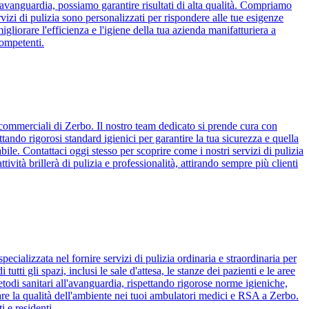
ll'avanguardia, possiamo garantire risultati di alta qualità. Compriamo
rvizi di pulizia sono personalizzati per rispondere alle tue esigenze
igliorare l'efficienza e l'igiene della tua azienda manifatturiera a
competenti.
 commerciali di Zerbo. Il nostro team dedicato si prende cura con
ettando rigorosi standard igienici per garantire la tua sicurezza e quella
abile. Contattaci oggi stesso per scoprire come i nostri servizi di pulizia
vità brillerà di pulizia e professionalità, attirando sempre più clienti
cializzata nel fornire servizi di pulizia ordinaria e straordinaria per
tti gli spazi, inclusi le sale d'attesa, le stanze dei pazienti e le aree
etodi sanitari all'avanguardia, rispettando rigorose norme igieniche,
orare la qualità dell'ambiente nei tuoi ambulatori medici e RSA a Zerbo.
i e residenti.