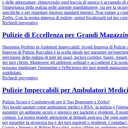
e delle attrezzature, rimuovendo ogni traccia di sporco e accumulo di ma
l'importanza della pulizia nelle aziende manifatturiere, sia per la sicur
specifiche e per rispettare rigorosi standard igienici. Non esitare a cont
Zerbo. Con la nostra impresa di pulizie, potrai focalizzarti sul tuo core
Richiedi preventivo
Pulizie di Eccellenza per Grandi Magazzi
Shopping Perfetto in Ambienti Impeccabili: Scegli Impresa di Pulizie 
Impresa di Pulizie Baccalini è la scelta ideale per garantire un'esper
precisione della pulizia di tutti gli spazi, inclusi corridoi, bagni, repa
dei tuoi clienti. Mantenere gli ambienti ordinati e accoglienti è la nostr
possono migliorare l'immagine e l'efficienza dei tuoi grandi magazzini e
soddisfatti.
Richiedi preventivo
Pulizie Impeccabili per Ambulatori Medic
Pulizia Sicura e Confortevole per il Tuo Benessere a Zerbo!
Nei luoghi sanitari come ambulatori medici e RSA, la pulizia e l'igiene
garantire un ambiente sicuro e igienico per pazienti e residenti. Il nostr
comuni. La nostra grande attenzione ai dettagli assicura che ogni super
per garantire la sicurezza tua e dei tuoi pazienti o residenti. Contatta
Grazie a Impresa di Pulizie Baccalini, potrai offrire un ambiente pulito 