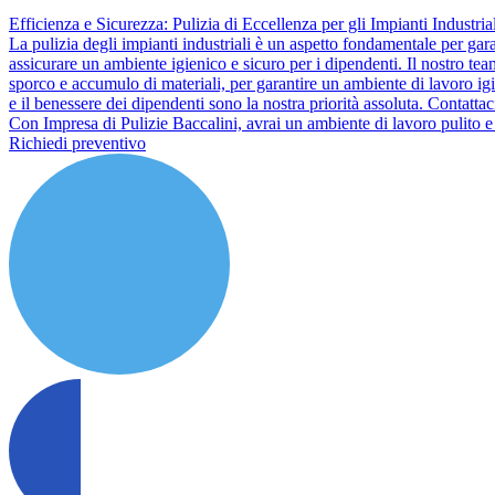
Efficienza e Sicurezza: Pulizia di Eccellenza per gli Impianti Industri
La pulizia degli impianti industriali è un aspetto fondamentale per garan
assicurare un ambiente igienico e sicuro per i dipendenti. Il nostro te
sporco e accumulo di materiali, per garantire un ambiente di lavoro igi
e il benessere dei dipendenti sono la nostra priorità assoluta. Contattac
Con Impresa di Pulizie Baccalini, avrai un ambiente di lavoro pulito e 
Richiedi preventivo