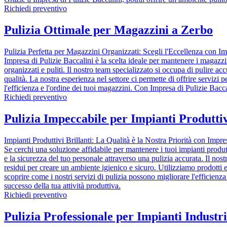
Richiedi preventivo
Pulizia Ottimale per Magazzini a Zerbo
Pulizia Perfetta per Magazzini Organizzati: Scegli l'Eccellenza con Im
Impresa di Pulizie Baccalini è la scelta ideale per mantenere i magazzin
organizzati e puliti. Il nostro team specializzato si occupa di pulire acc
qualità. La nostra esperienza nel settore ci permette di offrire servizi 
l'efficienza e l'ordine dei tuoi magazzini. Con Impresa di Pulizie Bacca
Richiedi preventivo
Pulizia Impeccabile per Impianti Produtti
Impianti Produttivi Brillanti: La Qualità è la Nostra Priorità con Impre
Se cerchi una soluzione affidabile per mantenere i tuoi impianti produtti
e la sicurezza del tuo personale attraverso una pulizia accurata. Il nost
residui per creare un ambiente igienico e sicuro. Utilizziamo prodotti 
scoprire come i nostri servizi di pulizia possono migliorare l'efficienza
successo della tua attività produttiva.
Richiedi preventivo
Pulizia Professionale per Impianti Industr