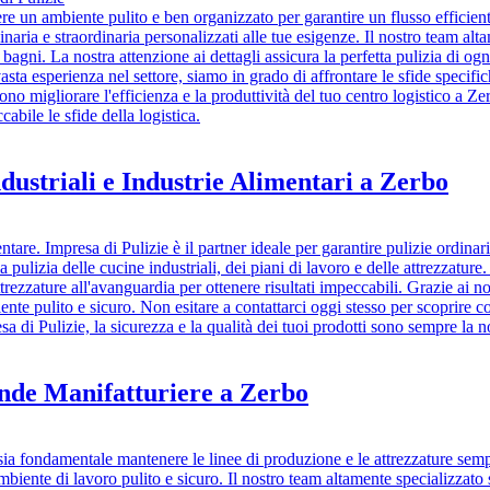
ere un ambiente pulito e ben organizzato per garantire un flusso efficien
inaria e straordinaria personalizzati alle tue esigenze. Il nostro team alt
 bagni. La nostra attenzione ai dettagli assicura la perfetta pulizia di og
 vasta esperienza nel settore, siamo in grado di affrontare le sfide specifi
ono migliorare l'efficienza e la produttività del tuo centro logistico a Z
bile le sfide della logistica.
dustriali e Industrie Alimentari a Zerbo
are. Impresa di Pulizie è il partner ideale per garantire pulizie ordinari
pulizia delle cucine industriali, dei piani di lavoro e delle attrezzatur
ttrezzature all'avanguardia per ottenere risultati impeccabili. Grazie ai nost
nte pulito e sicuro. Non esitare a contattarci oggi stesso per scoprire c
 di Pulizie, la sicurezza e la qualità dei tuoi prodotti sono sempre la no
ende Manifatturiere a Zerbo
sia fondamentale mantenere le linee di produzione e le attrezzature sempre
n ambiente di lavoro pulito e sicuro. Il nostro team altamente specializzato