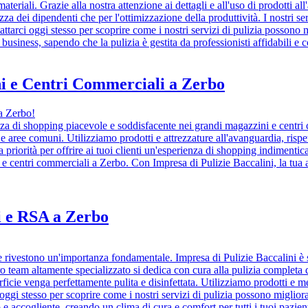
teriali. Grazie alla nostra attenzione ai dettagli e all'uso di prodotti a
ezza dei dipendenti che per l'ottimizzazione della produttività. I nostri se
attarci oggi stesso per scoprire come i nostri servizi di pulizia possono m
 business, sapendo che la pulizia è gestita da professionisti affidabili e 
ni e Centri Commerciali a Zerbo
a Zerbo!
ienza di shopping piacevole e soddisfacente nei grandi magazzini e centri
rti e aree comuni. Utilizziamo prodotti e attrezzature all'avanguardia, risp
a priorità per offrire ai tuoi clienti un'esperienza di shopping indimentic
 centri commerciali a Zerbo. Con Impresa di Pulizie Baccalini, la tua atti
i e RSA a Zerbo
 rivestono un'importanza fondamentale. Impresa di Pulizie Baccalini è spe
o team altamente specializzato si dedica con cura alla pulizia completa di tu
ficie venga perfettamente pulita e disinfettata. Utilizziamo prodotti e m
ci oggi stesso per scoprire come i nostri servizi di pulizia possono migli
e accogliente, creando un clima di cura e comfort per tutti i tuoi pazient