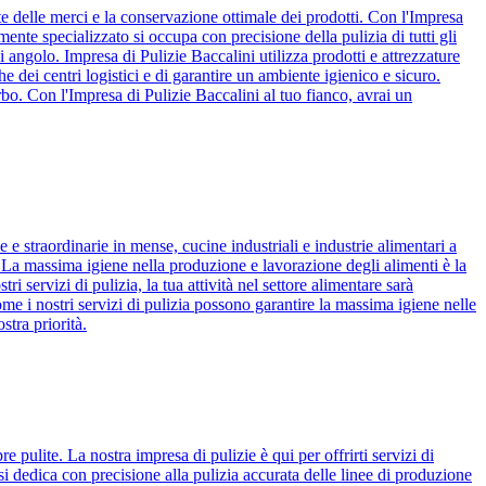
te delle merci e la conservazione ottimale dei prodotti. Con l'Impresa
amente specializzato si occupa con precisione della pulizia di tutti gli
ni angolo. Impresa di Pulizie Baccalini utilizza prodotti e attrezzature
che dei centri logistici e di garantire un ambiente igienico e sicuro.
erbo. Con l'Impresa di Pulizie Baccalini al tuo fianco, avrai un
e e straordinarie in mense, cucine industriali e industrie alimentari a
e. La massima igiene nella produzione e lavorazione degli alimenti è la
ri servizi di pulizia, la tua attività nel settore alimentare sarà
ome i nostri servizi di pulizia possono garantire la massima igiene nelle
stra priorità.
 pulite. La nostra impresa di pulizie è qui per offrirti servizi di
 si dedica con precisione alla pulizia accurata delle linee di produzione