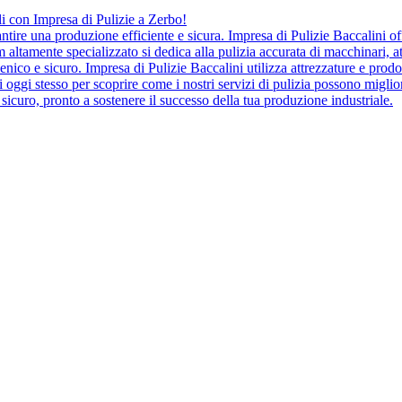
ali con Impresa di Pulizie a Zerbo!
tire una produzione efficiente e sicura. Impresa di Pulizie Baccalini offr
am altamente specializzato si dedica alla pulizia accurata di macchinari, 
enico e sicuro. Impresa di Pulizie Baccalini utilizza attrezzature e prod
i oggi stesso per scoprire come i nostri servizi di pulizia possono migliora
sicuro, pronto a sostenere il successo della tua produzione industriale.