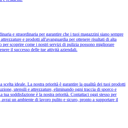
dinaria e straordinaria per garantire che i tuoi magazzini siano sempre
attrezzature e prodotti all'avanguardia per ottenere risultati di alta
so per scoprire come i nostri servizi di pulizia possono migliorare
ere il successo delle tue attività aziendali.
scelta ideale. La nostra priorità è garantire la qualità dei tuoi prodotti
uzione, utensili e attrezzature, eliminando ogni traccia di sporco e
 tua soddisfazione è la nostra priorità. Contattaci oggi stesso per
, avrai un ambiente di lavoro pulito e sicuro, pronto a supportare il