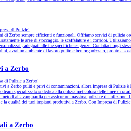
presa di Pulizie!
i di Zerbo sempre efficienti e funzionali. Offriamo servizi di pulizia or
uratamente le aree di stoccaggio, le scaffalature e i corridoi. Utilizziamo 
personalizzati, adeguati alle tue specifiche esigenze. Contattaci oggi stes
lini, avrai un ambiente di lavoro pulito e ben organizzato, pronto a sosten
vi a Zerbo
sa di Pulizie a Zerbo!
vi a Zerbo puliti e privi di contaminazioni, allora Impresa di Pulizie è la 
ro team specializzato si dedica alla pulizia meticolosa delle linee di prod
e metodi all'avanguardia per assicurare massima pulizia e disinfezione. La
 e la qualità dei tuoi impianti produttivi a Zerbo. Con Impresa di Pulizie
iali a Zerbo