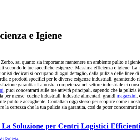
cienza e Igiene
 a Zerbo, sai quanto sia importante mantenere un ambiente pulito e igienic
izzati secondo le tue specifiche esigenze. Massima efficienza e igiene: La
ionisti dedicati si occupano di ogni dettaglio, dalla pulizia delle linee d
 e prodotti specifici per le diverse esigenze industriali, garantendo risult
fazione garantita: La nostra competenza nel settore industriale ci consente
ni
, puoi concentrarti sulle tue attività principali, sapendo che la pulizia è
ia per mense, cucine industriali, industrie alimentari, grandi
magazzini
,
e pulito e accogliente. Contattaci oggi stesso per scoprire come i nostri 
re la certezza che la tua pulizia sia garantita, così da poter concentrarti s
La Soluzione per Centri Logistici Efficient
di Pulizie