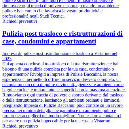
pulito e sicuro per gli operatori e i clienti. Il nostro obiettivo è
rimuovere ogni traccia di polvere e sporco, creando un ambiente
pulito e ben curato che favorisca la vostra produttività e
professionalità negli Studi Tecnici.
Richiedi preventivi
Pulizia post trasloco e ristrutturazioni di
case, condomini e appartamenti
Impresa di pulizie post ristrutturazione e trasloco a Vistarino nel
2023
Hai appena concluso il tuo trasloco o la tua ristrutturazione e hai
bisogno di una pulizia completa per la tua casa, condominio o
appartamento? Rivolgiti a Impresa di Pulizie Baccalini, la nostra
esperienza ci permette di offrire un servizio davvero completo. Ci
occupiamo con cura di pulire pavimenti, igienizzare ambienti come
bagni e cucine, e trattare tutte le superfici con la massima attenzione.
Rimuoviamo ogni traccia di polvere e sporco derivante dal trasloco
o dalla ristrutturazione, lasciando gli ambienti ordinati e luminosi.
Scegliendo Impresa di Pulizie Baccalini, puoi contare su un lavoro
preciso nei minimi dettagli, che garantisce un ambiente pulito e
pronto per accoglierti nel modo migliore. Non esitare a contattarci
per avere una pulizia impeccabile per la tua casa a Vistarino.
Richiedi preventivo