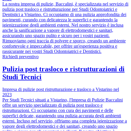
La nostra impresa di pulizie, Baccalini, è specializzata nel servizio di
pulizia post trasloco e ristrutturazione per Studi Odontoiatrici e
Dentistici a Vistarino. Ci occupiamo di una pulizia approfondita dei
pavimenti, curando con delicatezza le superfici e garantendo la
igienizzazione degli ambienti esterni. Nel nostro servizio è inclusa
anche la sanificazione a vapore di elettrodomestici e sanitari,
assicurando uno spazio pulito e sicuro per i vostri pazienti.
Rimuoviamo ogni traccia di polvere e sporco, creando un ambiente
confortevole e impeccabile, per offrire un'esperienza positiva e
rassicurante nei vostri Studi Odontoiatrici e Dentistici.
Richiedi preventivo
Pulizia post trasloco e ristrutturazioni di
Studi Tecnici
Impresa di pulizie post ristrutturazione e trasloco a Vistarino nel
2023
Per Studi Tecnici situati a Vistarino, l'Impresa di Pulizie Baccalini
offre un servizio specializzato di pulizia post trasloco e
ristrutturazioni. Ci occupiamo con cura dei pavimenti e delle
superfici delicate, garantendo una pulizia accurata degli ambienti
esterni. Incluso nel servizio, offriamo una completa igienizzazione a
vapore degli elettrodomestici e dei sanitari, creando uno spazio