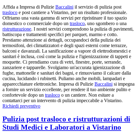
Affida a Impresa di Pulizie
Baccalini
il servizio di pulizia post
trasloco
e post cantiere a Vistarino, per un risultato professionale.
Offriamo una vasta gamma di servizi per ripristinare il tuo spazio
domestico o commerciale dopo un
trasloco
, uno sgombero o una
ristrutturazione
. I nostri servizi comprendono la pulizia di pavimenti,
battiscopa e trattamenti specifici per parquet, marmo e cotto.
Prestiamo attenzione ai dettagli, occupandoci della pulizia dei
termosifoni, dei climatizzatori e degli spazi esterni come terrazze,
balconi e davanzali. La sanificazione a vapore di elettrodomestici e
sanitari è inclusa, così come la pulizia e l'igienizzazione di tappeti e
moquette. Ci prendiamo cura di vetri, finestre, porte, serrande,
zanzariere e tapparelle. Svolgiamo un'accurata igienizzazione di
fughe, mattonelle e sanitari dei bagni, e rimuoviamo il calcare dalla
cucina, lucidando i rubinetti. Puliamo anche mobili, lampadari e
apparecchiature elettroniche. Impresa di Pulizie
Baccalini
si impegna
a fornire un servizio eccellente, per rendere il tuo ambiente pulito e
confortevole dopo un
trasloco
o un cantiere. Non esitare a
contattarci per un intervento di pulizia impeccabile a Vistarino.
Richiedi preventivo
Pulizia post trasloco e ristrutturazioni di
Studi Medici e Laboratori a Vistarino