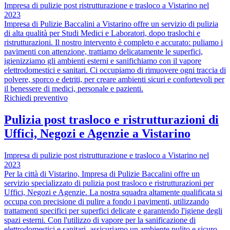
Impresa di pulizie post ristrutturazione e trasloco a Vistarino nel
2023
Impresa di Pulizie Baccalini a Vistarino offre un servizio di pulizia
di alta qualità per Studi Medici e Laboratori, dopo traslochi e
ristrutturazioni. Il nostro intervento è completo e accurato: puliamo i
pavimenti con attenzione, trattiamo delicatamente le superfici,
igienizziamo gli ambienti esterni e sanifichiamo con il vapore
elettrodomestici e sanitari. Ci occupiamo di rimuovere ogni traccia di
polvere, sporco e detriti, per creare ambienti sicuri e confortevoli per
il benessere di medici, personale e pazienti.
Richiedi preventivo
Pulizia post trasloco e ristrutturazioni di
Uffici, Negozi e Agenzie a Vistarino
Impresa di pulizie post ristrutturazione e trasloco a Vistarino nel
2023
Per la città di Vistarino, Impresa di Pulizie Baccalini offre un
servizio specializzato di pulizia post trasloco e ristrutturazioni per
Uffici, Negozi e Agenzie. La nostra squadra altamente qualificata si
occupa con precisione di pulire a fondo i pavimenti, utilizzando
trattamenti specifici per superfici delicate e garantendo l'igiene degli
spazi esterni. Con l'utilizzo di vapore per la sanificazione di
elettrodomestici e sanitari, assicuriamo un ambiente pulito e sicuro