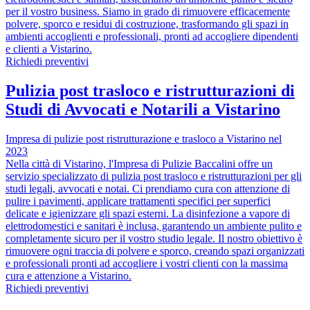
per il vostro business. Siamo in grado di rimuovere efficacemente
polvere, sporco e residui di costruzione, trasformando gli spazi in
ambienti accoglienti e professionali, pronti ad accogliere dipendenti
e clienti a Vistarino.
Richiedi preventivi
Pulizia post trasloco e ristrutturazioni di
Studi di Avvocati e Notarili a Vistarino
Impresa di pulizie post ristrutturazione e trasloco a Vistarino nel
2023
Nella città di Vistarino, l'Impresa di Pulizie Baccalini offre un
servizio specializzato di pulizia post trasloco e ristrutturazioni per gli
studi legali, avvocati e notai. Ci prendiamo cura con attenzione di
pulire i pavimenti, applicare trattamenti specifici per superfici
delicate e igienizzare gli spazi esterni. La disinfezione a vapore di
elettrodomestici e sanitari è inclusa, garantendo un ambiente pulito e
completamente sicuro per il vostro studio legale. Il nostro obiettivo è
rimuovere ogni traccia di polvere e sporco, creando spazi organizzati
e professionali pronti ad accogliere i vostri clienti con la massima
cura e attenzione a Vistarino.
Richiedi preventivi