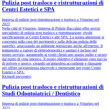
Pulizia post trasloco e ristrutturazioni di
Centri Estetici e SPA
Impresa di pulizie post ristrutturazione e trasloco a Vistarino nel
2023
Nella città di Vistarino, Impresa di Pulizie Baccalini offre servizi
specialistici di pulizia post trasloco e ristrutturazione, rivolti
specificamente ai Centri Estetici e alle SPA. La nostra attenzione si
concentra sulla cura dei pavimenti e sulla delicata pulizia delle
superfici, assicurando un ambiente igienizzato anche all'esterno. Il
trattamento a vapore di elettrodomestici e sanitari è incluso nel
nostro servizio, garantendo ai vostri clienti uno spazio pulito e sicuro
dal punto di vista igienico. Il nostro obiettivo è eliminare ogni traccia
di polvere e sporco, creando un'atmosfera accogliente e rilassante
per offrire un'esperienza piacevole e rigenerante nei vostri Centri
Estetici e SPA.
Richiedi preventivi
Pulizia post trasloco e ristrutturazioni di
Studi Odontoiatrici / Dentistico
Impresa di pulizie post ristrutturazione e trasloco a Vistarino nel
2023