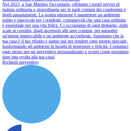
Nel 2023, a San Martino Siccomario, offriamo i nostri servizi di
pulizia ordinaria e straordinaria per le parti comuni dei condomini e
degli appartamenti. La nostra missione è mantenere un ambiente
pulito e piacevole per i residenti, consapevoli che una casa ordinata
è essenziale per una vita felice. Ci occupiamo di ogni dettaglio, dalle
scale ai corridoi, dagli ascensori alle aree comuni, per garantire
un'igiene impeccabile e un ambiente accogliente. Sappiamo che la
tua casa è il tuo rifugio e siamo qui per rendere ogni giorno speciale,
trasformando gli ambienti in luoghi di benessere e felicità. Contattaci
oggi stesso per un preventivo personalizzato e scopri come possiamo
dare una svolta alla tua casa!
Richiedi preventivo