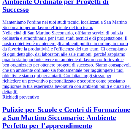
Ambiente Ordinato per Progetti di
Successo
Manteniamo l'ordine nei tuoi studi tecnici localizzati a San Martino
Siccomario per un lavoro efficiente del tuo team.
Nella città di San Martino Siccomario, offriamo servizi di pulizia
ordinaria e straordinaria per i tuoi studi tecnici e di progettazione. Il
nostro obiettivo è mantenere gli ambienti puliti e in ordine, in modo
da favorire la produttività e l'efficienza del tuo team. Ci occupiamo
di ogni dettaglio, dai laboratori alle sale riunioni, perché sappiamo
quanto sia importante avere un ambiente di lavoro confortevole e
ben organizzato per ottenere progetti di successo. Siamo consapevoli
che un ambiente ordinato sia fondamentale per raggiungere i tuoi
obiettivi e siamo qui per aiutarti. Contattaci oggi stesso per
richiedere un preventivo personalizzato e scoprire come possiamo
migliorare la tua esperienza lavorativa con ambienti puliti e curati nei
dettagli!
Richiedi preventivo
Pulizie per Scuole e Centri di Formazione
a San Martino Siccomario: Ambiente
Perfetto per l'apprendimento