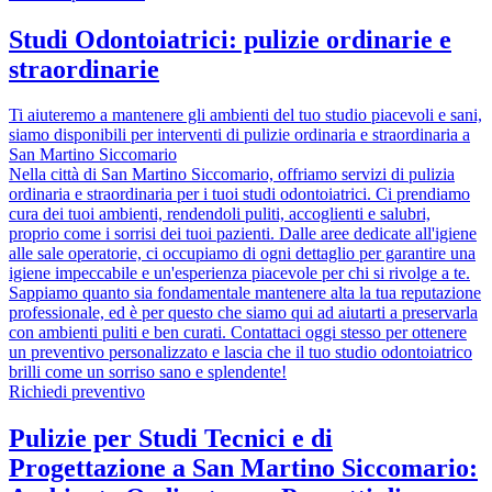
Studi Odontoiatrici: pulizie ordinarie e
straordinarie
Ti aiuteremo a mantenere gli ambienti del tuo studio piacevoli e sani,
siamo disponibili per interventi di pulizie ordinaria e straordinaria a
San Martino Siccomario
Nella città di San Martino Siccomario, offriamo servizi di pulizia
ordinaria e straordinaria per i tuoi studi odontoiatrici. Ci prendiamo
cura dei tuoi ambienti, rendendoli puliti, accoglienti e salubri,
proprio come i sorrisi dei tuoi pazienti. Dalle aree dedicate all'igiene
alle sale operatorie, ci occupiamo di ogni dettaglio per garantire una
igiene impeccabile e un'esperienza piacevole per chi si rivolge a te.
Sappiamo quanto sia fondamentale mantenere alta la tua reputazione
professionale, ed è per questo che siamo qui ad aiutarti a preservarla
con ambienti puliti e ben curati. Contattaci oggi stesso per ottenere
un preventivo personalizzato e lascia che il tuo studio odontoiatrico
brilli come un sorriso sano e splendente!
Richiedi preventivo
Pulizie per Studi Tecnici e di
Progettazione a San Martino Siccomario: