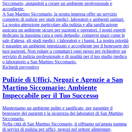
Siccomario, aiutandoti a creare un ambiente professionale e
accogliente.
A San Martino Siccomario, la nostra impresa offre un servizio
completo di pulizie per studi medici, laboratori e ambienti sanitari.
La nostra attenzione particolare alla pulizia e alla sanificazione
assicura un ambiente sicuro per pazienti e operatori. I nostri esperti
dedicano la massima cura a ogni dettaglio, compresi spazi come le
sale d'attesa, gli studi medici, i laboratori e i bagni. La nostra priorità
è garantire un ambiente igienizzato e accogliente per il benessere dei
tuoi pazienti. Non esitare a contattarci oggi stesso per richiedere un
servizio di pulizia professionale e di qualità per il tuo studio medico
o laboratorio a San Martino Siccomario.
Richiedi preventivo
Pulizie di Uffici, Negozi e Agenzie a San
Martino Siccomario: Ambiente
Impeccabile per il Tuo Successo
Manteniamo un ambiente pulito e sanificato per garantire il
benessere dei pazienti e la sicurezza dei laboratori di San Martino
Siccomario.
Nella città di San Martino Siccomario, ti offriamo un'ampia gamma
di servizi di pulizia per uffici, negozi nel settore alimentare,