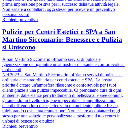
prima impressione positiva per il successo della tua attività legale.
Non esitare a contattarci oggi stesso per ricevere un preventivo
personalizzato!
Richiedi preventivo
Pulizie per Centri Estetici e SPA a San
Martino Siccomario: Benessere e Pulizia
si Uniscono
A San Martino Siccomario offriamo servizi di pulizia e
igienizzazione per garantire un'atmosfera rilassante e confortevole ai
tuoi clienti
Nel 2023, a San Martino Siccomario, offriamo servizi di pulizia sia
ordinaria che straordinaria per centri estetici e SPA. La nostra
priorità è creare un'atmosfera rilassante e confortevole per i tuoi
clienti grazie a una pulizia impeccabile. Ci prendiamo cura di ogni
ambiente, dalle stanze per i trattamenti di bellezza alle aree comuni,
garantendo un livello di igiene impeccabile. Tranquillizza i tuoi
clienti offrendo loro un'esperienza in un ambiente pulito e fresco,
migliorando così la tua reputazione. Non esitare a contattarci oggi
stesso per una soluzione personalizzata e trasforma il tuo centro in
un'oasi di benessere e pulizia!
Richiedi preventivo