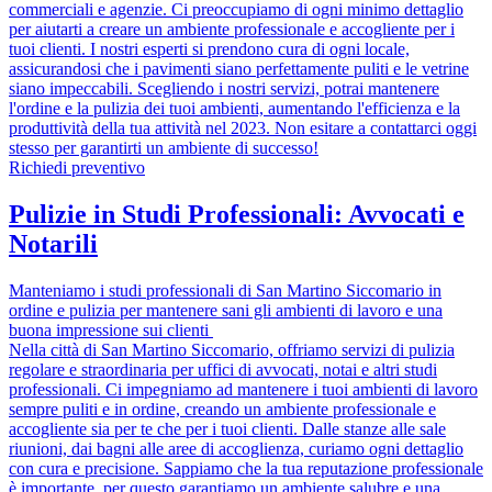
commerciali e agenzie. Ci preoccupiamo di ogni minimo dettaglio
per aiutarti a creare un ambiente professionale e accogliente per i
tuoi clienti. I nostri esperti si prendono cura di ogni locale,
assicurandosi che i pavimenti siano perfettamente puliti e le vetrine
siano impeccabili. Scegliendo i nostri servizi, potrai mantenere
l'ordine e la pulizia dei tuoi ambienti, aumentando l'efficienza e la
produttività della tua attività nel 2023. Non esitare a contattarci oggi
stesso per garantirti un ambiente di successo!
Richiedi preventivo
Pulizie in Studi Professionali: Avvocati e
Notarili
Manteniamo i studi professionali di San Martino Siccomario in
ordine e pulizia per mantenere sani gli ambienti di lavoro e una
buona impressione sui clienti
Nella città di San Martino Siccomario, offriamo servizi di pulizia
regolare e straordinaria per uffici di avvocati, notai e altri studi
professionali. Ci impegniamo ad mantenere i tuoi ambienti di lavoro
sempre puliti e in ordine, creando un ambiente professionale e
accogliente sia per te che per i tuoi clienti. Dalle stanze alle sale
riunioni, dai bagni alle aree di accoglienza, curiamo ogni dettaglio
con cura e precisione. Sappiamo che la tua reputazione professionale
è importante, per questo garantiamo un ambiente salubre e una