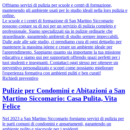
Offriamo servizi di pulizia per scuole e centri di formazione,
mantenendo gli ambiente usati per lo studio ideali nella loro pulizia e
ordine.
Le scuole e i centri di formazione di San Martino Siccomario
possono contare su di noi per un servizio di pulizia completo e
professionale. Siamo specializzati sia in pulizie ordinarie che
straordinarie, garantendo ambienti di studio sempre impeccabili.
Dalle aule alle sale studio, ci prendiamo cura di ogni dettaglio per
mantenere la massima igiene e creare un ambiente ideale per
l'apprendimento. Sappiamo quanto sia importante la tua missione
educativa e siamo qui per supportarti offrendo spazi perfetti per i
tuoi studenti e insegnanti. Contattaci oggi stesso per ottenere un
preventivo personalizzato e scopri come possiamo migliorare
l'esperienza formativa con ambienti puliti e ben curati!
Richiedi preventivo
Pulizie per Condomini e Abitazioni a San
Martino Siccomario: Casa Pulita, Vita
Felice
Nel 2023 a San Martino Siccomario forniamo servizi di pulizia per
le parti comuni di condomini e appartamenti, garantendo un
ambiente pulito e piacevole per i residenti.