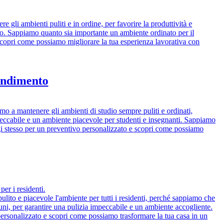
e gli ambienti puliti e in ordine, per favorire la produttività e
zato. Sappiamo quanto sia importante un ambiente ordinato per il
e scopri come possiamo migliorare la tua esperienza lavorativa con
rendimento
iamo a mantenere gli ambienti di studio sempre puliti e ordinati,
mpeccabile e un ambiente piacevole per studenti e insegnanti. Sappiamo
gi stesso per un preventivo personalizzato e scopri come possiamo
er i residenti.
ulito e piacevole l'ambiente per tutti i residenti, perché sappiamo che
muni, per garantire una pulizia impeccabile e un ambiente accogliente.
o personalizzato e scopri come possiamo trasformare la tua casa in un