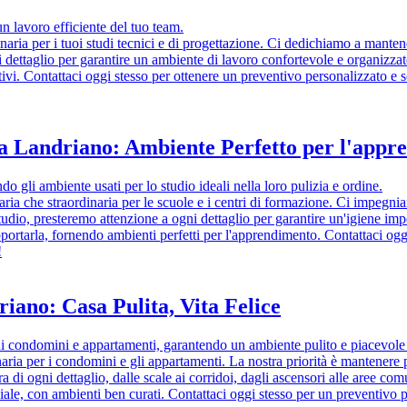
un lavoro efficiente del tuo team.
inaria per i tuoi studi tecnici e di progettazione. Ci dedichiamo a mantener
gni dettaglio per garantire un ambiente di lavoro confortevole e organiz
ettivi. Contattaci oggi stesso per ottenere un preventivo personalizzato 
 a Landriano: Ambiente Perfetto per l'app
o gli ambiente usati per lo studio ideali nella loro pulizia e ordine.
inaria che straordinaria per le scuole e i centri di formazione. Ci impegn
tudio, presteremo attenzione a ogni dettaglio per garantire un'igiene i
pportarla, fornendo ambienti perfetti per l'apprendimento. Contattaci og
!
iano: Casa Pulita, Vita Felice
i condomini e appartamenti, garantendo un ambiente pulito e piacevole p
aria per i condomini e gli appartamenti. La nostra priorità è mantenere p
 di ogni dettaglio, dalle scale ai corridoi, dagli ascensori alle aree co
peciale, con ambienti ben curati. Contattaci oggi stesso per un preventiv