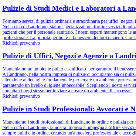
Pulizie di Studi Medici e Laboratori a La
Forniamo servizi di pulizia ordinaria e straordinaria per uffici, negoz
Nella città di Landriano, siamo specializzati nel fornire servizi di puli
pazienti che per il personale sanitario. I nostri esperti mantengono le a
professionale. La priorità per noi è il benessere dei tuoi pazienti. Con
Richiedi preventivo
Pulizie di Uffici, Negozi e Agenzie a Land
Manteniamo un ambiente pulito e sanificato per garantire il benessere d
A Landriano, nella nostra impresa di pulizie ci occupiamo sia di pulizie 
attenzione ai dettagli è fondamentale per creare un ambiente professional
garantendo un livello di igiene impeccabile. Scegliendo i nostri servizi
contattarci oggi stesso per iniziare a creare un ambiente di successo!
Richiedi preventivo
Pulizie in Studi Professionali: Avvocati e N
Manteniamo i studi professionali di Landriano in ordine e pulizia per 
Nella città di Landriano, la nostra impresa si impegna a offrire servizi 
sempre puliti e in ordine, creando un'atmosfera professionale e accoglien