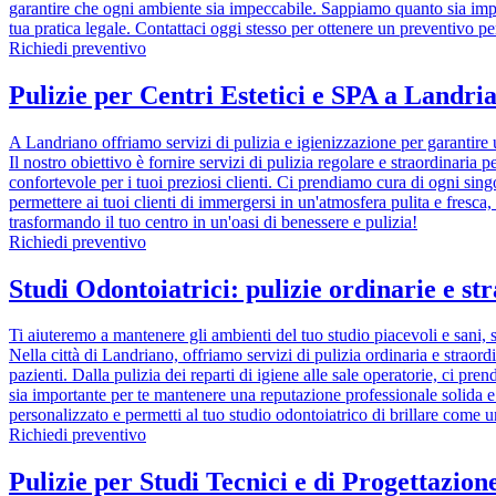
garantire che ogni ambiente sia impeccabile. Sappiamo quanto sia impor
tua pratica legale. Contattaci oggi stesso per ottenere un preventivo pe
Richiedi preventivo
Pulizie per Centri Estetici e SPA a Landri
A Landriano offriamo servizi di pulizia e igienizzazione per garantire u
Il nostro obiettivo è fornire servizi di pulizia regolare e straordinari
confortevole per i tuoi preziosi clienti. Ci prendiamo cura di ogni sin
permettere ai tuoi clienti di immergersi in un'atmosfera pulita e fresca
trasformando il tuo centro in un'oasi di benessere e pulizia!
Richiedi preventivo
Studi Odontoiatrici: pulizie ordinarie e st
Ti aiuteremo a mantenere gli ambienti del tuo studio piacevoli e sani, s
Nella città di Landriano, offriamo servizi di pulizia ordinaria e straordi
pazienti. Dalla pulizia dei reparti di igiene alle sale operatorie, ci p
sia importante per te mantenere una reputazione professionale solida e 
personalizzato e permetti al tuo studio odontoiatrico di brillare come 
Richiedi preventivo
Pulizie per Studi Tecnici e di Progettazio