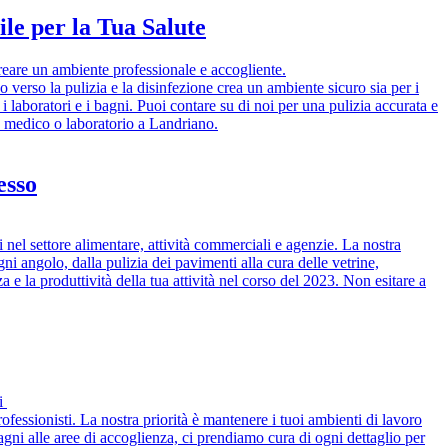
le per la Tua Salute
creare un ambiente professionale e accogliente.
o verso la pulizia e la disinfezione crea un ambiente sicuro sia per i
 i laboratori e i bagni. Puoi contare su di noi per una pulizia accurata e
io medico o laboratorio a Landriano.
esso
i nel settore alimentare, attività commerciali e agenzie. La nostra
gni angolo, dalla pulizia dei pavimenti alla cura delle vetrine,
 e la produttività della tua attività nel corso del 2023. Non esitare a
ti
rofessionisti. La nostra priorità è mantenere i tuoi ambienti di lavoro
bagni alle aree di accoglienza, ci prendiamo cura di ogni dettaglio per