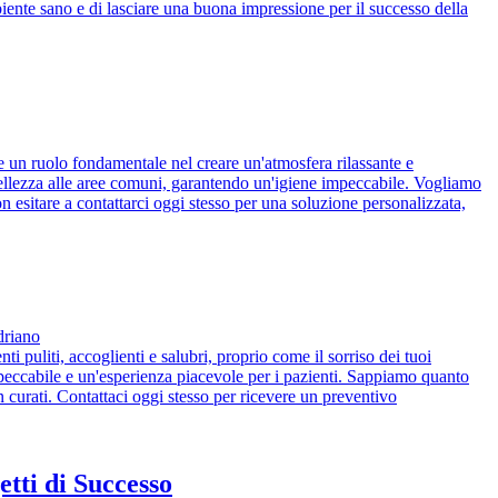
iente sano e di lasciare una buona impressione per il successo della
lge un ruolo fondamentale nel creare un'atmosfera rilassante e
i bellezza alle aree comuni, garantendo un'igiene impeccabile. Vogliamo
n esitare a contattarci oggi stesso per una soluzione personalizzata,
driano
ti puliti, accoglienti e salubri, proprio come il sorriso dei tuoi
 impeccabile e un'esperienza piacevole per i pazienti. Sappiamo quanto
n curati. Contattaci oggi stesso per ricevere un preventivo
tti di Successo