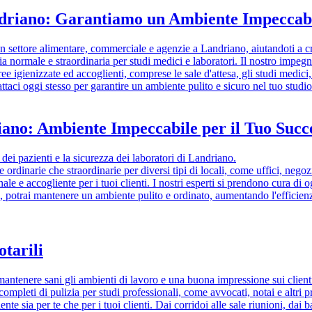
ndriano: Garantiamo un Ambiente Impeccabi
i in settore alimentare, commerciale e agenzie a Landriano, aiutandoti a 
zia normale e straordinaria per studi medici e laboratori. Il nostro impegn
ree igienizzate ed accoglienti, comprese le sale d'attesa, gli studi medici,
tattaci oggi stesso per garantire un ambiente pulito e sicuro nel tuo stud
riano: Ambiente Impeccabile per il Tuo Succ
ei pazienti e la sicurezza dei laboratori di Landriano.
ordinarie che straordinarie per diversi tipi di locali, come uffici, negoz
e e accogliente per i tuoi clienti. I nostri esperti si prendono cura di o
, potrai mantenere un ambiente pulito e ordinato, aumentando l'efficienza
otarili
mantenere sani gli ambienti di lavoro e una buona impressione sui clien
completi di pulizia per studi professionali, come avvocati, notai e altri p
te sia per te che per i tuoi clienti. Dai corridoi alle sale riunioni, dai 