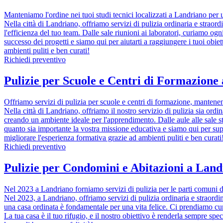
Manteniamo l'ordine nei tuoi studi tecnici localizzati a Landriano per 
Nella città di Landriano, offriamo servizi di pulizia ordinaria e straord
l'efficienza del tuo team. Dalle sale riunioni ai laboratori, curiamo o
successo dei progetti e siamo qui per aiutarti a raggiungere i tuoi obi
ambienti puliti e ben curati!
Richiedi preventivo
Pulizie per Scuole e Centri di Formazione
Offriamo servizi di pulizia per scuole e centri di formazione, mantenend
Nella città di Landriano, offriamo il nostro servizio di pulizia sia ord
creando un ambiente ideale per l'apprendimento. Dalle aule alle sale s
quanto sia importante la vostra missione educativa e siamo qui per su
migliorare l'esperienza formativa grazie ad ambienti puliti e ben curati
Richiedi preventivo
Pulizie per Condomini e Abitazioni a Landr
Nel 2023 a Landriano forniamo servizi di pulizia per le parti comuni d
Nel 2023, a Landriano, offriamo servizi di pulizia ordinaria e straordin
una casa ordinata è fondamentale per una vita felice. Ci prendiamo cura
La tua casa è il tuo rifugio, e il nostro obiettivo è renderla sempre s