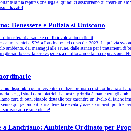
tante la tua reputazione legale, quindi ci assicuriamo di creare un amb
rsonalizzato!
ano: Benessere e Pulizia si Uniscono
n'atmosfera rilassante e confortevole ai tuoi clienti
a per centri estetici e SPA a Landriano nel corso del 2023. La pulizia svo
golo ambiente, dai massaggi alle saune, dalle stanze per i trattamenti d
, migliorando così la loro esperienza e rafforzando la tua reputazione. No
raordinarie
iamo disponibili per interventi di pulizie ordinaria e straordinaria a Lan
naria per gli studi odontoiatrici. La nostra priorità è mantenere gli ambien
rendiamo cura di ogni singolo dettaglio per garantire un livello di igiene
siamo qui per aiutarti a mantenerla elevata grazie a ambienti puliti e be
un sorriso sano e splendente!
ne a Landriano: Ambiente Ordinato per Proge