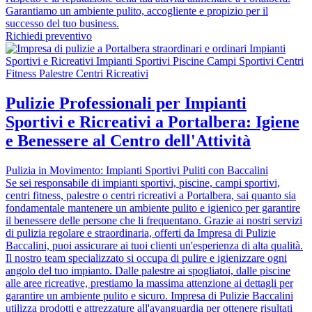
Garantiamo un ambiente pulito, accogliente e propizio per il
successo del tuo business.
Richiedi preventivo
Pulizie Professionali per Impianti
Sportivi e Ricreativi a Portalbera: Igiene
e Benessere al Centro dell'Attività
Pulizia in Movimento: Impianti Sportivi Puliti con Baccalini
Se sei responsabile di impianti sportivi, piscine, campi sportivi,
centri fitness, palestre o centri ricreativi a Portalbera, sai quanto sia
fondamentale mantenere un ambiente pulito e igienico per garantire
il benessere delle persone che li frequentano. Grazie ai nostri servizi
di pulizia regolare e straordinaria, offerti da Impresa di Pulizie
Baccalini, puoi assicurare ai tuoi clienti un'esperienza di alta qualità.
Il nostro team specializzato si occupa di pulire e igienizzare ogni
angolo del tuo impianto. Dalle palestre ai spogliatoi, dalle piscine
alle aree ricreative, prestiamo la massima attenzione ai dettagli per
garantire un ambiente pulito e sicuro. Impresa di Pulizie Baccalini
utilizza prodotti e attrezzature all'avanguardia per ottenere risultati