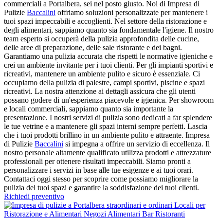
commerciali a Portalbera, sei nel posto giusto. Noi di Impresa di
Pulizie
Baccalini
offriamo soluzioni personalizzate per mantenere i
tuoi spazi impeccabili e accoglienti. Nel settore della ristorazione e
degli alimentari, sappiamo quanto sia fondamentale l'igiene. Il nostro
team esperto si occuperà della pulizia approfondita delle cucine,
delle aree di preparazione, delle sale ristorante e dei bagni.
Garantiamo una pulizia accurata che rispetti le normative igieniche e
crei un ambiente invitante per i tuoi clienti. Per gli impianti sportivi e
ricreativi, mantenere un ambiente pulito e sicuro è essenziale. Ci
occupiamo della pulizia di palestre, campi sportivi, piscine e spazi
ricreativi. La nostra attenzione ai dettagli assicura che gli utenti
possano godere di un'esperienza piacevole e igienica. Per showroom
e locali commerciali, sappiamo quanto sia importante la
presentazione. I nostri servizi di pulizia sono dedicati a far splendere
le tue vetrine e a mantenere gli spazi interni sempre perfetti. Lascia
che i tuoi prodotti brillino in un ambiente pulito e attraente. Impresa
di Pulizie
Baccalini
si impegna a offrire un servizio di eccellenza. Il
nostro personale altamente qualificato utilizza prodotti e attrezzature
professionali per ottenere risultati impeccabili. Siamo pronti a
personalizzare i servizi in base alle tue esigenze e ai tuoi orari.
Contattaci oggi stesso per scoprire come possiamo migliorare la
pulizia dei tuoi spazi e garantire la soddisfazione dei tuoi clienti.
Richiedi preventivo