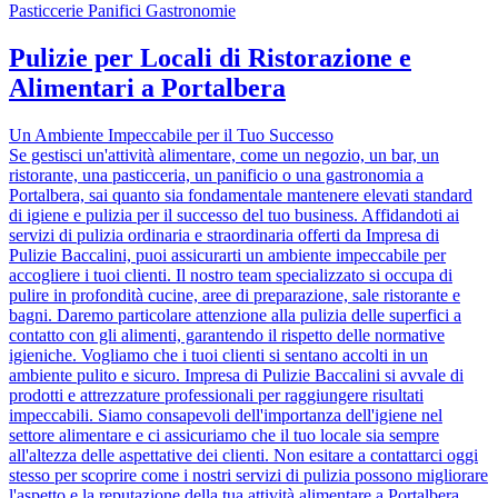
Pulizie per Locali di Ristorazione e
Alimentari a Portalbera
Un Ambiente Impeccabile per il Tuo Successo
Se gestisci un'attività alimentare, come un negozio, un bar, un
ristorante, una pasticceria, un panificio o una gastronomia a
Portalbera, sai quanto sia fondamentale mantenere elevati standard
di igiene e pulizia per il successo del tuo business. Affidandoti ai
servizi di pulizia ordinaria e straordinaria offerti da Impresa di
Pulizie Baccalini, puoi assicurarti un ambiente impeccabile per
accogliere i tuoi clienti. Il nostro team specializzato si occupa di
pulire in profondità cucine, aree di preparazione, sale ristorante e
bagni. Daremo particolare attenzione alla pulizia delle superfici a
contatto con gli alimenti, garantendo il rispetto delle normative
igieniche. Vogliamo che i tuoi clienti si sentano accolti in un
ambiente pulito e sicuro. Impresa di Pulizie Baccalini si avvale di
prodotti e attrezzature professionali per raggiungere risultati
impeccabili. Siamo consapevoli dell'importanza dell'igiene nel
settore alimentare e ci assicuriamo che il tuo locale sia sempre
all'altezza delle aspettative dei clienti. Non esitare a contattarci oggi
stesso per scoprire come i nostri servizi di pulizia possono migliorare
l'aspetto e la reputazione della tua attività alimentare a Portalbera.