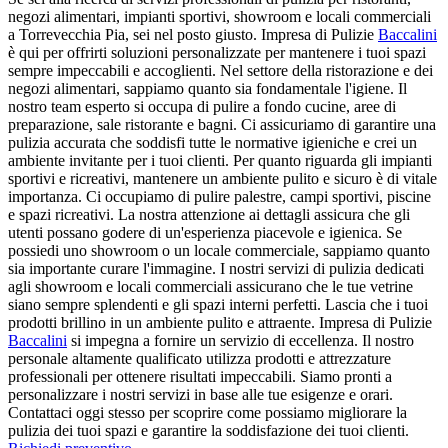
negozi alimentari, impianti sportivi, showroom e locali commerciali
a Torrevecchia Pia, sei nel posto giusto. Impresa di Pulizie
Baccalini
è qui per offrirti soluzioni personalizzate per mantenere i tuoi spazi
sempre impeccabili e accoglienti. Nel settore della ristorazione e dei
negozi alimentari, sappiamo quanto sia fondamentale l'igiene. Il
nostro team esperto si occupa di pulire a fondo cucine, aree di
preparazione, sale ristorante e bagni. Ci assicuriamo di garantire una
pulizia accurata che soddisfi tutte le normative igieniche e crei un
ambiente invitante per i tuoi clienti. Per quanto riguarda gli impianti
sportivi e ricreativi, mantenere un ambiente pulito e sicuro è di vitale
importanza. Ci occupiamo di pulire palestre, campi sportivi, piscine
e spazi ricreativi. La nostra attenzione ai dettagli assicura che gli
utenti possano godere di un'esperienza piacevole e igienica. Se
possiedi uno showroom o un locale commerciale, sappiamo quanto
sia importante curare l'immagine. I nostri servizi di pulizia dedicati
agli showroom e locali commerciali assicurano che le tue vetrine
siano sempre splendenti e gli spazi interni perfetti. Lascia che i tuoi
prodotti brillino in un ambiente pulito e attraente. Impresa di Pulizie
Baccalini
si impegna a fornire un servizio di eccellenza. Il nostro
personale altamente qualificato utilizza prodotti e attrezzature
professionali per ottenere risultati impeccabili. Siamo pronti a
personalizzare i nostri servizi in base alle tue esigenze e orari.
Contattaci oggi stesso per scoprire come possiamo migliorare la
pulizia dei tuoi spazi e garantire la soddisfazione dei tuoi clienti.