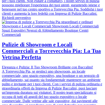
per i tuoi clienti. Non esitare a contattarci, i nostri servizi di pulizia
possono migliorare l'esperienza dei tuoi utenti, garantendo igiene e
benessere nel tuo centro sportivo a Torrevecchia Pia. Soddisfai i tuoi
clienti e aumenta la loro fedeltà con Impresa di Pulizie Baccalini.
Richiedi preventivo
Pulizie di Showroom e Locali
Commerciali a Torrevecchia Pia: La Tua
Vetrina Perfetta
Eleganza e Pulizia: Il Tuo Showroom Brillante con Baccalini!
A Torrevecchia Pia, se gestisci uno showroom, un locale
commerciale, uno spazio espositivo, una boutique o un negozio di
abbigliamento, sai quanto sia fondamentale mantenere un ambiente
pulito e invitante per i tuoi clienti. Con i servizi di pulizia ordinaria e
straordinaria offerti da Impresa di Pulizie Baccalini, puoi lasciare
un'impronta duratura sui visitatori. Il nostro team specializzato si
occupa di tutti gli angoli del tuo spazio espositivo o locale
commerciale. Dalle vetrine alle sale espositive, dai pavimenti alle