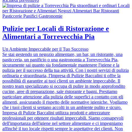
Richiedi preventivo
Pulizie per Locali di Ristorazione e
Alimentari a Torrevecchia Pia
Un Ambiente Impeccabile per il Tuo Successo
Se stai gestendo un negozio alimentare, un bar, un ristorante, una
pasticceria, un panificio o una gastronomia a Torrevecchia Pia,
sicuramente sai quanto sia fondamentale mantenere l'igiene e la
pulizia per il successo della tua attività. Con i nostri servizi di pulizia
ordinaria e straordinaria, l'Impresa di Pulizie Baccalini ti offre la
possibilità di garantire ai tuoi clienti un ambiente impeccabile. Il
nostro team specializzato si occupa di pulire in modo approfondito
cucine, aree di preparazione, sale ristorante e bagni. Prestiamo
particolare attenzione alla pulizia delle superfici a contatto con gli
alimenti, assicurando il rispetto delle normative igieniche. Vogliamo
che i tuoi clienti si sentano accolti in un ambiente pulito e sicuro.
Impresa di Pulizie Baccalini utilizza prodotti e attrezzature
professionali per ottenere risultati impeccabili. Siamo consapevoli
dell'importanza dell'igiene nel settore alimentare e ci impegniamo
affinché il tuo locale rispetti sempre le aspettative dei clienti. Non