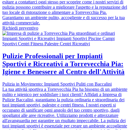
esitare a contattarci oggi stesso per scoprire come i nostri servizi di
pulizia possono contribuire a migliorare l'aspetto e la reputazione del
tuo locale di ristorazione o alimentare a Torrevecchia Pia.
Garantiamo un ambiente pulito, accogliente e di successo per la tua
attività commerciale.
Richiedi preventivo
Pulizie Professionali per Impianti
Sportivi e Ricreativi a Torrevecchia Pia:
Igiene e Benessere al Centro dell'Attività
Pulizia in Movimento: Impianti Sportivi Puliti con Baccalini
La tua attività sportiva a Torrevecchia Pia ha bisogno di un ambiente
pulito e igienico per soddisfare i tuoi clienti? Affidati a Impresa di
Pulizie Baccalini, garantiamo la pulizia ordinaria e straordinaria dei
tuoi impianti sportivi, palestre e centri fitness. I nostri esperti si
occupano di sanificare ogni angolo del tuo centro sportivo, dagli
spogliatoi alle aree ricreative. Utilizziamo prodotti e attrezzature
all'avanguardia per garantire un risultato impeccabile. La pulizia dei
tuoi impianti sportivi è essenziale per creare un ambiente accogliente