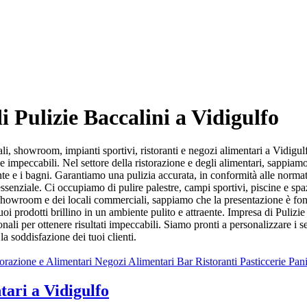
i Pulizie Baccalini a Vidigulfo
li, showroom, impianti sportivi, ristoranti e negozi alimentari a Vidigulf
e impeccabili. Nel settore della ristorazione e degli alimentari, sappiam
ante e i bagni. Garantiamo una pulizia accurata, in conformità alle normat
ssenziale. Ci occupiamo di pulire palestre, campi sportivi, piscine e spazi
showroom e dei locali commerciali, sappiamo che la presentazione è fonda
tuoi prodotti brillino in un ambiente pulito e attraente. Impresa di Pulizi
onali per ottenere risultati impeccabili. Siamo pronti a personalizzare i se
la soddisfazione dei tuoi clienti.
tari a Vidigulfo