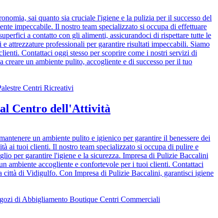
onomia, sai quanto sia cruciale l'igiene e la pulizia per il successo del
biente impeccabile. Il nostro team specializzato si occupa di effettuare
uperfici a contatto con gli alimenti, assicurandoci di rispettare tutte le
 e attrezzature professionali per garantire risultati impeccabili. Siamo
lienti. Contattaci oggi stesso per scoprire come i nostri servizi di
 a creare un ambiente pulito, accogliente e di successo per il tuo
al Centro dell'Attività
te mantenere un ambiente pulito e igienico per garantire il benessere dei
tà ai tuoi clienti. Il nostro team specializzato si occupa di pulire e
glio per garantire l'igiene e la sicurezza. Impresa di Pulizie Baccalini
 un ambiente accogliente e confortevole per i tuoi clienti. Contattaci
la città di Vidigulfo. Con Impresa di Pulizie Baccalini, garantisci igiene