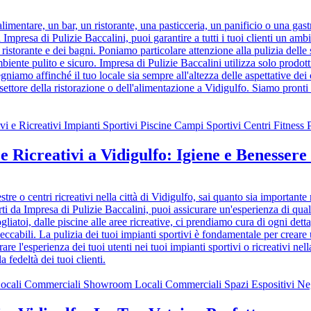
imentare, un bar, un ristorante, una pasticceria, un panificio o una gastr
a Impresa di Pulizie Baccalini, puoi garantire a tutti i tuoi clienti un am
ristorante e dei bagni. Poniamo particolare attenzione alla pulizia delle s
iente pulito e sicuro. Impresa di Pulizie Baccalini utilizza solo prodotti
niamo affinché il tuo locale sia sempre all'altezza delle aspettative dei c
 settore della ristorazione o dell'alimentazione a Vidigulfo. Siamo pronti
e Ricreativi a Vidigulfo: Igiene e Benessere 
lestre o centri ricreativi nella città di Vidigulfo, sai quanto sia importan
erti da Impresa di Pulizie Baccalini, puoi assicurare un'esperienza di quali
liatoi, dalle piscine alle aree ricreative, ci prendiamo cura di ogni detta
mpeccabili. La pulizia dei tuoi impianti sportivi è fondamentale per creare
are l'esperienza dei tuoi utenti nei tuoi impianti sportivi o ricreativi nel
 fedeltà dei tuoi clienti.