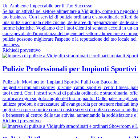
Un Ambiente Impeccabile per il Tuo Successo
Se hai un'attività nel settore alimentare a Vidigulfo, come un negozio al
tuo business. Con i servizi di pulizia ordinaria e straordinaria offerti d
una pulizia accurata delle cucine, delle aree di preparazione, delle sale 
norme igieniche. Vogliamo che i tuoi clienti si sentano accolti in un amb
consapevoli dell'importanza dell'igiene nel settore alimentare e ci impeg
pulizia possono migliorare l'aspetto e la reputazione del tuo locale nel
business.
Richiedi preventivo
Pulizie Professionali per Impianti Sportivi 
Pulizia in Movimento: Impianti Sportivi Puliti con Baccalini
Se gestisci impianti sportivi, piscine, campi sportivi, centri fitness, pa
tuoi utenti. Con i nostri servizi di pulizia ordinaria e straordinaria, off
sanificare ogni singolo angolo del tuo impianto. Dalle palestre agli spog
utilizza prodotti e attrezzature all'avanguardia per ottenere risultati i
oggi stesso per scoprire come i nostri servizi di pulizia possono miglior
e benessere al centro delle tue attività, aumentando la soddisfazione e la
Richiedi preventivo