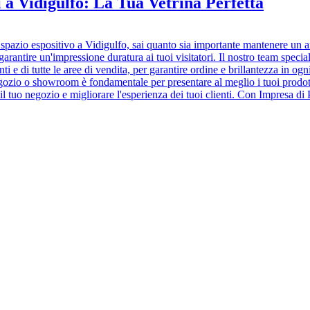
a Vidigulfo: La Tua Vetrina Perfetta
io espositivo a Vidigulfo, sai quanto sia importante mantenere un ambien
i garantire un'impressione duratura ai tuoi visitatori. Il nostro team spec
i e di tutte le aree di vendita, per garantire ordine e brillantezza in ogn
negozio o showroom è fondamentale per presentare al meglio i tuoi prodott
il tuo negozio e migliorare l'esperienza dei tuoi clienti. Con Impresa di P