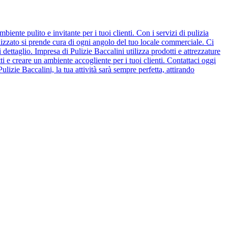
te pulito e invitante per i tuoi clienti. Con i servizi di pulizia
ializzato si prende cura di ogni angolo del tuo locale commerciale. Ci
i dettaglio. Impresa di Pulizie Baccalini utilizza prodotti e attrezzature
i e creare un ambiente accogliente per i tuoi clienti. Contattaci oggi
ulizie Baccalini, la tua attività sarà sempre perfetta, attirando