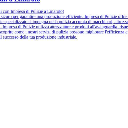
li con Impresa di Pulizie a Linarolo!
icuro per garantire una produzione efficiente. Impresa di Pulizie offre s
nte specializzato si impegna nella pulizia accurata di macchinari, attrezz
Impresa di Pulizie utilizza attrezzature e prodotti all'avanguardia, risp
coprire come i nostri servizi di pulizia possono migliorare l'efficienza e
il successo della tua produzione industriale.