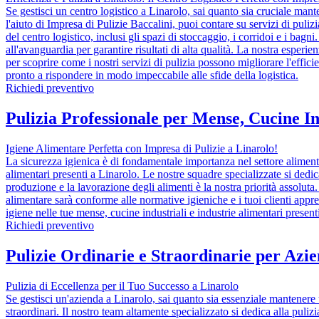
Se gestisci un centro logistico a Linarolo, sai quanto sia cruciale ma
l'aiuto di Impresa di Pulizie Baccalini, puoi contare su servizi di pulizi
del centro logistico, inclusi gli spazi di stoccaggio, i corridoi e i bagn
all'avanguardia per garantire risultati di alta qualità. La nostra esperie
per scoprire come i nostri servizi di pulizia possono migliorare l'effic
pronto a rispondere in modo impeccabile alle sfide della logistica.
Richiedi preventivo
Pulizia Professionale per Mense, Cucine In
Igiene Alimentare Perfetta con Impresa di Pulizie a Linarolo!
La sicurezza igienica è di fondamentale importanza nel settore alimentar
alimentari presenti a Linarolo. Le nostre squadre specializzate si dedic
produzione e la lavorazione degli alimenti è la nostra priorità assoluta. 
alimentare sarà conforme alle normative igieniche e i tuoi clienti appre
igiene nelle tue mense, cucine industriali e industrie alimentari present
Richiedi preventivo
Pulizie Ordinarie e Straordinarie per Azi
Pulizia di Eccellenza per il Tuo Successo a Linarolo
Se gestisci un'azienda a Linarolo, sai quanto sia essenziale mantenere un
straordinari. Il nostro team altamente specializzato si dedica alla puli