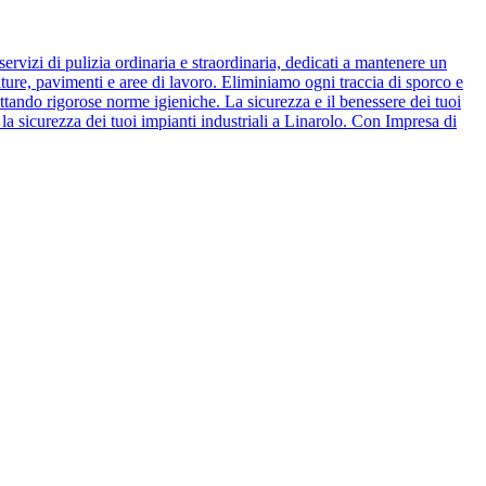
ervizi di pulizia ordinaria e straordinaria, dedicati a mantenere un
ature, pavimenti e aree di lavoro. Eliminiamo ogni traccia di sporco e
ettando rigorose norme igieniche. La sicurezza e il benessere dei tuoi
 la sicurezza dei tuoi impianti industriali a Linarolo. Con Impresa di