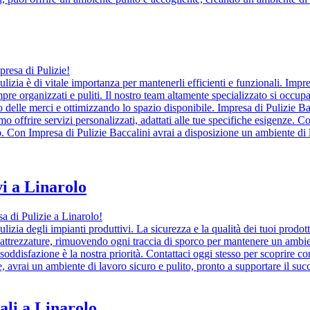
presa di Pulizie!
ulizia è di vitale importanza per mantenerli efficienti e funzionali. Impr
re organizzati e puliti. Il nostro team altamente specializzato si occupa d
elle merci e ottimizzando lo spazio disponibile. Impresa di Pulizie Bacca
amo offrire servizi personalizzati, adattati alle tue specifiche esigenze. C
o. Con Impresa di Pulizie Baccalini avrai a disposizione un ambiente di 
i a Linarolo
sa di Pulizie a Linarolo!
lizia degli impianti produttivi. La sicurezza e la qualità dei tuoi prodot
le attrezzature, rimuovendo ogni traccia di sporco per mantenere un ambie
oddisfazione è la nostra priorità. Contattaci oggi stesso per scoprire come
, avrai un ambiente di lavoro sicuro e pulito, pronto a supportare il succe
ali a Linarolo