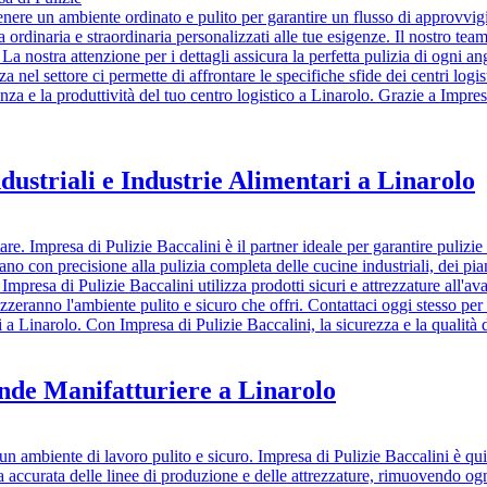
ntenere un ambiente ordinato e pulito per garantire un flusso di approvv
a ordinaria e straordinaria personalizzati alle tue esigenze. Il nostro team
i. La nostra attenzione per i dettagli assicura la perfetta pulizia di ogni a
nza nel settore ci permette di affrontare le specifiche sfide dei centri log
ienza e la produttività del tuo centro logistico a Linarolo. Grazie a Impr
dustriali e Industrie Alimentari a Linarolo
e. Impresa di Pulizie Baccalini è il partner ideale per garantire pulizie 
ano con precisione alla pulizia completa delle cucine industriali, dei pia
Impresa di Pulizie Baccalini utilizza prodotti sicuri e attrezzature all'ava
zzeranno l'ambiente pulito e sicuro che offri. Contattaci oggi stesso per
i a Linarolo. Con Impresa di Pulizie Baccalini, la sicurezza e la qualità 
ende Manifatturiere a Linarolo
 ambiente di lavoro pulito e sicuro. Impresa di Pulizie Baccalini è qui pe
zia accurata delle linee di produzione e delle attrezzature, rimuovendo og