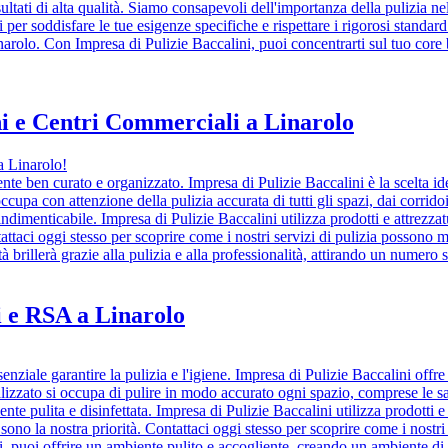
isultati di alta qualità. Siamo consapevoli dell'importanza della pulizia ne
ti per soddisfare le tue esigenze specifiche e rispettare i rigorosi standar
narolo. Con Impresa di Pulizie Baccalini, puoi concentrarti sul tuo core b
i e Centri Commerciali a Linarolo
a Linarolo!
e ben curato e organizzato. Impresa di Pulizie Baccalini è la scelta ideal
cupa con attenzione della pulizia accurata di tutti gli spazi, dai corrido
 indimenticabile. Impresa di Pulizie Baccalini utilizza prodotti e attrezzat
tattaci oggi stesso per scoprire come i nostri servizi di pulizia possono m
 brillerà grazie alla pulizia e alla professionalità, attirando un numero s
i e RSA a Linarolo
ziale garantire la pulizia e l'igiene. Impresa di Pulizie Baccalini offre s
cializzato si occupa di pulire in modo accurato ogni spazio, comprese le s
nte pulita e disinfettata. Impresa di Pulizie Baccalini utilizza prodotti e
sono la nostra priorità. Contattaci oggi stesso per scoprire come i nostri
uoi offrire un ambiente pulito e accogliente, creando un ambiente di cur