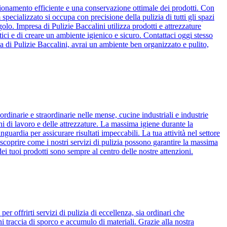
igionamento efficiente e una conservazione ottimale dei prodotti. Con
 specializzato si occupa con precisione della pulizia di tutti gli spazi
ngolo. Impresa di Pulizie Baccalini utilizza prodotti e attrezzature
istici e di creare un ambiente igienico e sicuro. Contattaci oggi stesso
esa di Pulizie Baccalini, avrai un ambiente ben organizzato e pulito,
ordinarie e straordinarie nelle mense, cucine industriali e industrie
ni di lavoro e delle attrezzature. La massima igiene durante la
nguardia per assicurare risultati impeccabili. La tua attività nel settore
 scoprire come i nostri servizi di pulizia possono garantire la massima
dei tuoi prodotti sono sempre al centro delle nostre attenzioni.
r offrirti servizi di pulizia di eccellenza, sia ordinari che
ni traccia di sporco e accumulo di materiali. Grazie alla nostra