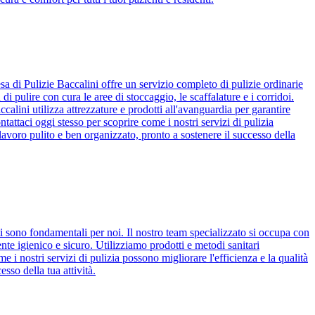
esa di Pulizie Baccalini offre un servizio completo di pulizie ordinarie
i pulire con cura le aree di stoccaggio, le scaffalature e i corridoi.
lini utilizza attrezzature e prodotti all'avanguardia per garantire
ontattaci oggi stesso per scoprire come i nostri servizi di pulizia
lavoro pulito e ben organizzato, pronto a sostenere il successo della
ti sono fondamentali per noi. Il nostro team specializzato si occupa con
nte igienico e sicuro. Utilizziamo prodotti e metodi sanitari
 i nostri servizi di pulizia possono migliorare l'efficienza e la qualità
sso della tua attività.