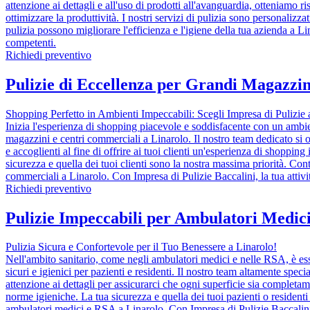
attenzione ai dettagli e all'uso di prodotti all'avanguardia, otteniamo r
ottimizzare la produttività. I nostri servizi di pulizia sono personalizza
pulizia possono migliorare l'efficienza e l'igiene della tua azienda a Li
competenti.
Richiedi preventivo
Pulizie di Eccellenza per Grandi Magazzin
Shopping Perfetto in Ambienti Impeccabili: Scegli Impresa di Pulizie 
Inizia l'esperienza di shopping piacevole e soddisfacente con un ambient
magazzini e centri commerciali a Linarolo. Il nostro team dedicato si oc
e accoglienti al fine di offrire ai tuoi clienti un'esperienza di shopping
sicurezza e quella dei tuoi clienti sono la nostra massima priorità. Con
commerciali a Linarolo. Con Impresa di Pulizie Baccalini, la tua attività
Richiedi preventivo
Pulizie Impeccabili per Ambulatori Medic
Pulizia Sicura e Confortevole per il Tuo Benessere a Linarolo!
Nell'ambito sanitario, come negli ambulatori medici e nelle RSA, è essen
sicuri e igienici per pazienti e residenti. Il nostro team altamente spe
attenzione ai dettagli per assicurarci che ogni superficie sia completame
norme igieniche. La tua sicurezza e quella dei tuoi pazienti o residenti 
ambulatori medici e RSA a Linarolo. Con Impresa di Pulizie Baccalini, p