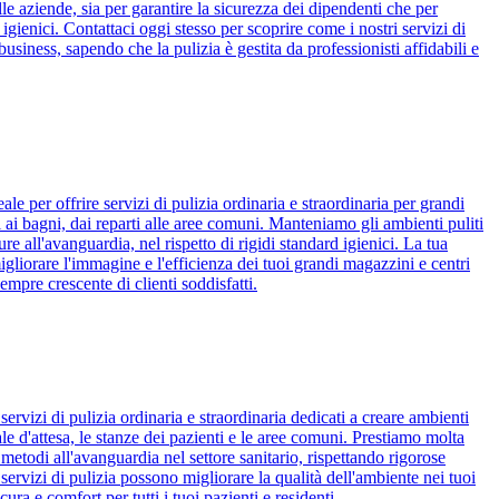
lle aziende, sia per garantire la sicurezza dei dipendenti che per
d igienici. Contattaci oggi stesso per scoprire come i nostri servizi di
usiness, sapendo che la pulizia è gestita da professionisti affidabili e
e per offrire servizi di pulizia ordinaria e straordinaria per grandi
i ai bagni, dai reparti alle aree comuni. Manteniamo gli ambienti puliti
ure all'avanguardia, nel rispetto di rigidi standard igienici. La tua
igliorare l'immagine e l'efficienza dei tuoi grandi magazzini e centri
empre crescente di clienti soddisfatti.
ervizi di pulizia ordinaria e straordinaria dedicati a creare ambienti
ale d'attesa, le stanze dei pazienti e le aree comuni. Prestiamo molta
 metodi all'avanguardia nel settore sanitario, rispettando rigorose
 servizi di pulizia possono migliorare la qualità dell'ambiente nei tuoi
a e comfort per tutti i tuoi pazienti e residenti.