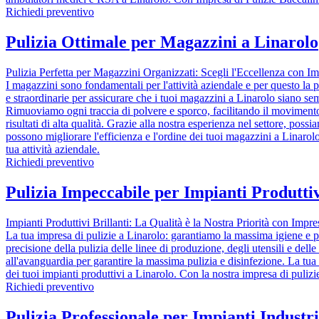
Richiedi preventivo
Pulizia Ottimale per Magazzini a Linarolo
Pulizia Perfetta per Magazzini Organizzati: Scegli l'Eccellenza con Im
I magazzini sono fondamentali per l'attività aziendale e per questo la p
e straordinarie per assicurare che i tuoi magazzini a Linarolo siano semp
Rimuoviamo ogni traccia di polvere e sporco, facilitando il movimento d
risultati di alta qualità. Grazie alla nostra esperienza nel settore, possi
possono migliorare l'efficienza e l'ordine dei tuoi magazzini a Linarol
tua attività aziendale.
Richiedi preventivo
Pulizia Impeccabile per Impianti Produttiv
Impianti Produttivi Brillanti: La Qualità è la Nostra Priorità con Impre
La tua impresa di pulizie a Linarolo: garantiamo la massima igiene e pu
precisione della pulizia delle linee di produzione, degli utensili e del
all'avanguardia per garantire la massima pulizia e disinfezione. La tua s
dei tuoi impianti produttivi a Linarolo. Con la nostra impresa di pulizie
Richiedi preventivo
Pulizia Professionale per Impianti Industri