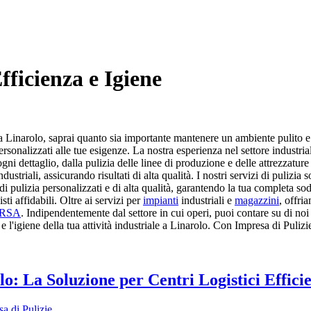
fficienza e Igiene
 a Linarolo, saprai quanto sia importante mantenere un ambiente pulito e i
, personalizzati alle tue esigenze. La nostra esperienza nel settore indust
 ogni dettaglio, dalla pulizia delle linee di produzione e delle attrezzatur
dustriali, assicurando risultati di alta qualità. I nostri servizi di pulizia
 di pulizia personalizzati e di alta qualità, garantendo la tua completa 
sti affidabili. Oltre ai servizi per
impianti
industriali e
magazzini
, offri
RSA
. Indipendentemente dal settore in cui operi, puoi contare su di noi
 e l'igiene della tua attività industriale a Linarolo. Con Impresa di Puliz
o: La Soluzione per Centri Logistici Efficie
sa di Pulizie