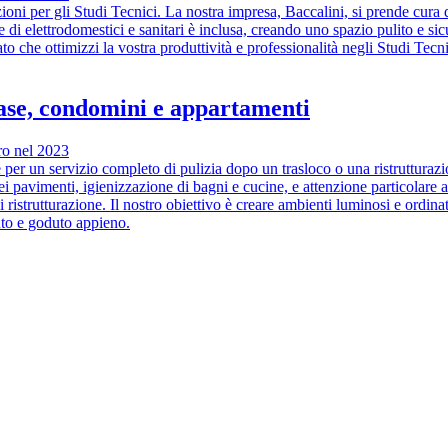
azioni per gli Studi Tecnici. La nostra impresa, Baccalini, si prende cura
di elettrodomestici e sanitari è inclusa, creando uno spazio pulito e sicu
to che ottimizzi la vostra produttività e professionalità negli Studi Tec
 case, condomini e appartamenti
bro nel 2023
 per un servizio completo di pulizia dopo un trasloco o una ristruttura
 pavimenti, igienizzazione di bagni e cucine, e attenzione particolare a
ristrutturazione. Il nostro obiettivo è creare ambienti luminosi e ordinati
uto e goduto appieno.