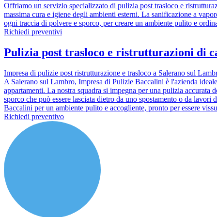
Offriamo un servizio specializzato di pulizia post trasloco e ristruttur
massima cura e igiene degli ambienti esterni. La sanificazione a vapore 
ogni traccia di polvere e sporco, per creare un ambiente pulito e ordina
Richiedi preventivi
Pulizia post trasloco e ristrutturazioni di
Impresa di pulizie post ristrutturazione e trasloco a Salerano sul Lam
A Salerano sul Lambro, Impresa di Pulizie Baccalini è l'azienda ideale
appartamenti. La nostra squadra si impegna per una pulizia accurata dei
sporco che può essere lasciata dietro da uno spostamento o da lavori di 
Baccalini per un ambiente pulito e accogliente, pronto per essere viss
Richiedi preventivo