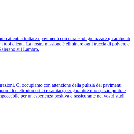
iamo attenti a trattare i pavimenti con cura e ad igienizzare gli ambienti
 i tuoi clienti. La nostra missione è eliminare ogni traccia di polvere e
a Salerano sul Lambro.
tturazioni. Ci occupiamo con attenzione della pulizia dei pavimenti,
apore di elettrodomestici e sanitari, per garantire uno spazio pulito e
peccabile per un'esperienza positiva e rassicurante nei vostri studi