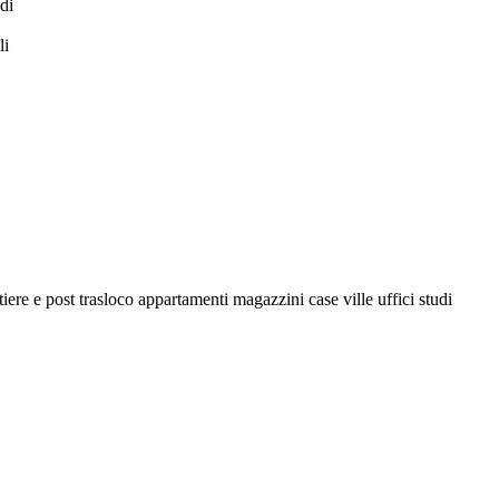
di
li