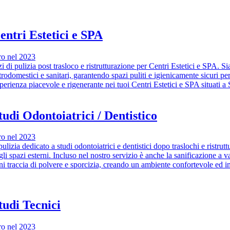
Centri Estetici e SPA
bro nel 2023
zi di pulizia post trasloco e ristrutturazione per Centri Estetici e SPA. S
trodomestici e sanitari, garantendo spazi puliti e igienicamente sicuri per
sperienza piacevole e rigenerante nei tuoi Centri Estetici e SPA situati 
Studi Odontoiatrici / Dentistico
bro nel 2023
pulizia dedicato a studi odontoiatrici e dentistici dopo traslochi e ristru
gli spazi esterni. Incluso nel nostro servizio è anche la sanificazione a v
ni traccia di polvere e sporcizia, creando un ambiente confortevole ed im
Studi Tecnici
bro nel 2023