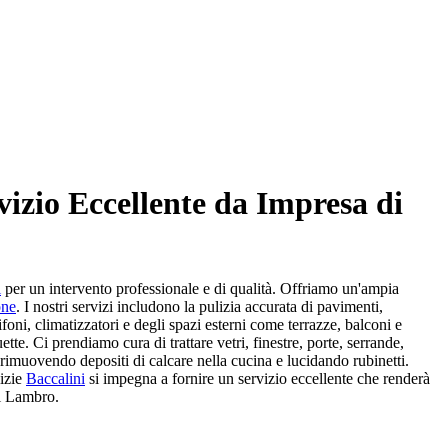
vizio Eccellente da Impresa di
i
per un intervento professionale e di qualità. Offriamo un'ampia
one
. I nostri servizi includono la pulizia accurata di pavimenti,
foni, climatizzatori e degli spazi esterni come terrazze, balconi e
tte. Ci prendiamo cura di trattare vetri, finestre, porte, serrande,
rimuovendo depositi di calcare nella cucina e lucidando rubinetti.
lizie
Baccalini
si impegna a fornire un servizio eccellente che renderà
ul Lambro.