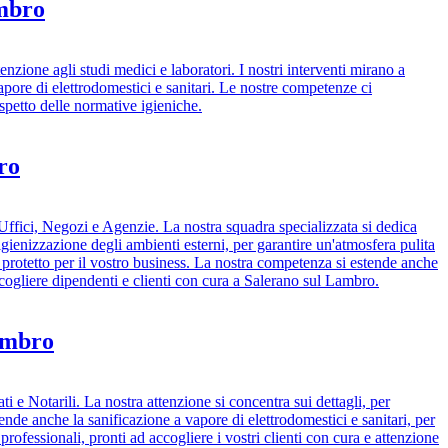
ambro
enzione agli studi medici e laboratori. I nostri interventi mirano a
vapore di elettrodomestici e sanitari. Le nostre competenze ci
ispetto delle normative igieniche.
ro
r Uffici, Negozi e Agenzie. La nostra squadra specializzata si dedica
'igienizzazione degli ambienti esterni, per garantire un'atmosfera pulita
e protetto per il vostro business. La nostra competenza si estende anche
ccogliere dipendenti e clienti con cura a Salerano sul Lambro.
Lambro
i e Notarili. La nostra attenzione si concentra sui dettagli, per
rende anche la sanificazione a vapore di elettrodomestici e sanitari, per
professionali, pronti ad accogliere i vostri clienti con cura e attenzione