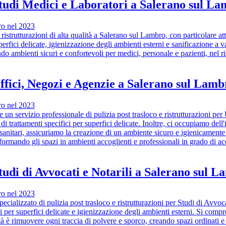
i Studi Medici e Laboratori a Salerano sul L
bro nel 2023
 ristrutturazioni di alta qualità a Salerano sul Lambro, con particolare att
uperfici delicate, igienizzazione degli ambienti esterni e sanificazione a 
do ambienti sicuri e confortevoli per medici, personale e pazienti, nel r
 Uffici, Negozi e Agenzie a Salerano sul Lamb
bro nel 2023
 un servizio professionale di pulizia post trasloco e ristrutturazioni pe
i trattamenti specifici per superfici delicate. Inoltre, ci occupiamo dell
 sanitari, assicuriamo la creazione di un ambiente sicuro e igienicament
asformando gli spazi in ambienti accoglienti e professionali in grado di a
 Studi di Avvocati e Notarili a Salerano sul 
bro nel 2023
cializzato di pulizia post trasloco e ristrutturazioni per Studi di Avvocat
ci per superfici delicate e igienizzazione degli ambienti esterni. Si comp
tà è rimuovere ogni traccia di polvere e sporco, creando spazi ordinati e 