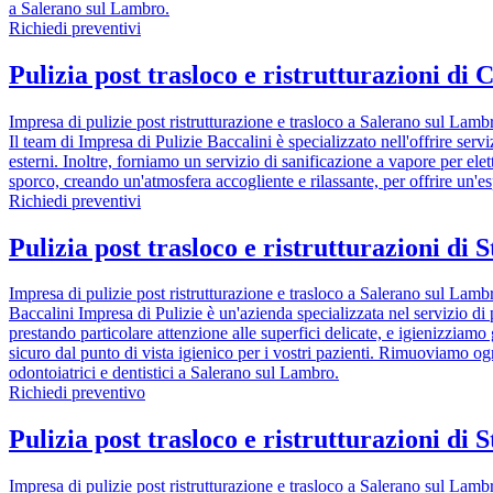
a Salerano sul Lambro.
Richiedi preventivi
Pulizia post trasloco e ristrutturazioni di 
Impresa di pulizie post ristrutturazione e trasloco a Salerano sul Lam
Il team di Impresa di Pulizie Baccalini è specializzato nell'offrire servi
esterni. Inoltre, forniamo un servizio di sanificazione a vapore per elet
sporco, creando un'atmosfera accogliente e rilassante, per offrire un'e
Richiedi preventivi
Pulizia post trasloco e ristrutturazioni di 
Impresa di pulizie post ristrutturazione e trasloco a Salerano sul Lam
Baccalini Impresa di Pulizie è un'azienda specializzata nel servizio di 
prestando particolare attenzione alle superfici delicate, e igienizziamo 
sicuro dal punto di vista igienico per i vostri pazienti. Rimuoviamo og
odontoiatrici e dentistici a Salerano sul Lambro.
Richiedi preventivo
Pulizia post trasloco e ristrutturazioni di 
Impresa di pulizie post ristrutturazione e trasloco a Salerano sul Lam