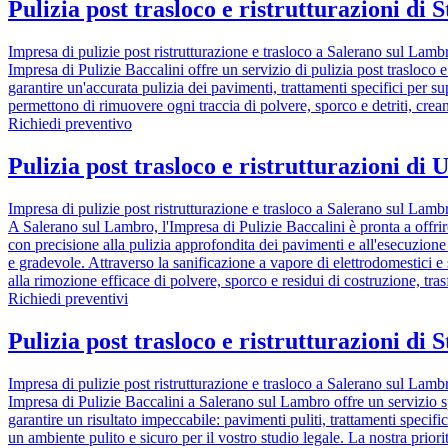
Pulizia post trasloco e ristrutturazioni d
Impresa di pulizie post ristrutturazione e trasloco a Salerano sul Lam
Impresa di Pulizie Baccalini offre un servizio di pulizia post trasloco e
garantire un'accurata pulizia dei pavimenti, trattamenti specifici per s
permettono di rimuovere ogni traccia di polvere, sporco e detriti, crean
Richiedi preventivo
Pulizia post trasloco e ristrutturazioni di
Impresa di pulizie post ristrutturazione e trasloco a Salerano sul Lam
A Salerano sul Lambro, l'Impresa di Pulizie Baccalini è pronta a offrire
con precisione alla pulizia approfondita dei pavimenti e all'esecuzione d
e gradevole. Attraverso la sanificazione a vapore di elettrodomestici e
alla rimozione efficace di polvere, sporco e residui di costruzione, tr
Richiedi preventivi
Pulizia post trasloco e ristrutturazioni di
Impresa di pulizie post ristrutturazione e trasloco a Salerano sul Lam
Impresa di Pulizie Baccalini a Salerano sul Lambro offre un servizio spe
garantire un risultato impeccabile: pavimenti puliti, trattamenti specifi
un ambiente pulito e sicuro per il vostro studio legale. La nostra priori