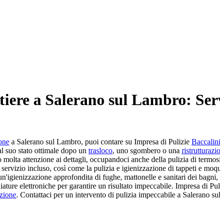
tiere a Salerano sul Lambro: Ser
ione
a Salerano sul Lambro, puoi contare su Impresa di Pulizie
Baccalin
al suo stato ottimale dopo un
trasloco
, uno sgombero o una
ristrutturazi
 molta attenzione ai dettagli, occupandoci anche della pulizia di termosi
servizio incluso, così come la pulizia e igienizzazione di tappeti e moque
'igienizzazione approfondita di fughe, mattonelle e sanitari dei bagni, 
ture elettroniche per garantire un risultato impeccabile. Impresa di Pu
azione
. Contattaci per un intervento di pulizia impeccabile a Salerano s