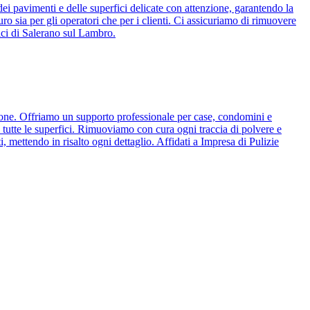
 dei pavimenti e delle superfici delicate con attenzione, garantendo la
ro sia per gli operatori che per i clienti. Ci assicuriamo di rimuovere
nici di Salerano sul Lambro.
zione. Offriamo un supporto professionale per case, condomini e
 tutte le superfici. Rimuoviamo con cura ogni traccia di polvere e
, mettendo in risalto ogni dettaglio. Affidati a Impresa di Pulizie