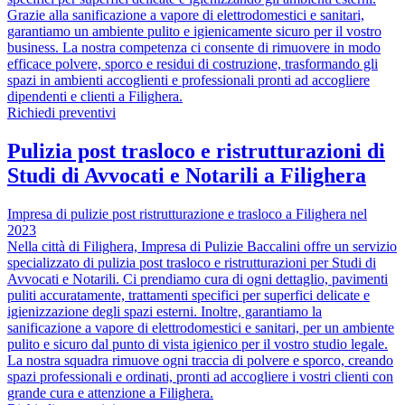
Grazie alla sanificazione a vapore di elettrodomestici e sanitari,
garantiamo un ambiente pulito e igienicamente sicuro per il vostro
business. La nostra competenza ci consente di rimuovere in modo
efficace polvere, sporco e residui di costruzione, trasformando gli
spazi in ambienti accoglienti e professionali pronti ad accogliere
dipendenti e clienti a Filighera.
Richiedi preventivi
Pulizia post trasloco e ristrutturazioni di
Studi di Avvocati e Notarili a Filighera
Impresa di pulizie post ristrutturazione e trasloco a Filighera nel
2023
Nella città di Filighera, Impresa di Pulizie Baccalini offre un servizio
specializzato di pulizia post trasloco e ristrutturazioni per Studi di
Avvocati e Notarili. Ci prendiamo cura di ogni dettaglio, pavimenti
puliti accuratamente, trattamenti specifici per superfici delicate e
igienizzazione degli spazi esterni. Inoltre, garantiamo la
sanificazione a vapore di elettrodomestici e sanitari, per un ambiente
pulito e sicuro dal punto di vista igienico per il vostro studio legale.
La nostra squadra rimuove ogni traccia di polvere e sporco, creando
spazi professionali e ordinati, pronti ad accogliere i vostri clienti con
grande cura e attenzione a Filighera.