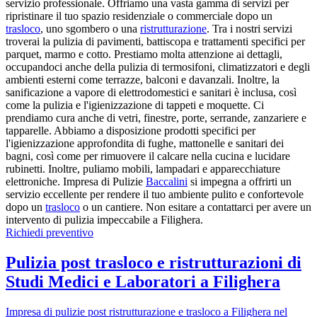
servizio professionale. Offriamo una vasta gamma di servizi per
ripristinare il tuo spazio residenziale o commerciale dopo un
trasloco
, uno sgombero o una
ristrutturazione
. Tra i nostri servizi
troverai la pulizia di pavimenti, battiscopa e trattamenti specifici per
parquet, marmo e cotto. Prestiamo molta attenzione ai dettagli,
occupandoci anche della pulizia di termosifoni, climatizzatori e degli
ambienti esterni come terrazze, balconi e davanzali. Inoltre, la
sanificazione a vapore di elettrodomestici e sanitari è inclusa, così
come la pulizia e l'igienizzazione di tappeti e moquette. Ci
prendiamo cura anche di vetri, finestre, porte, serrande, zanzariere e
tapparelle. Abbiamo a disposizione prodotti specifici per
l'igienizzazione approfondita di fughe, mattonelle e sanitari dei
bagni, così come per rimuovere il calcare nella cucina e lucidare
rubinetti. Inoltre, puliamo mobili, lampadari e apparecchiature
elettroniche. Impresa di Pulizie
Baccalini
si impegna a offrirti un
servizio eccellente per rendere il tuo ambiente pulito e confortevole
dopo un
trasloco
o un cantiere. Non esitare a contattarci per avere un
intervento di pulizia impeccabile a Filighera.
Richiedi preventivo
Pulizia post trasloco e ristrutturazioni di
Studi Medici e Laboratori a Filighera
Impresa di pulizie post ristrutturazione e trasloco a Filighera nel