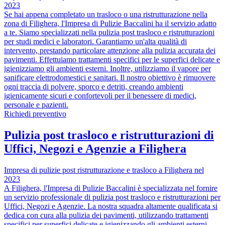
2023
Se hai appena completato un trasloco o una ristrutturazione nella
zona di Filighera, l'Impresa di Pulizie Baccalini ha il servizio adatto
a te. Siamo specializzati nella pulizia post trasloco e ristrutturazioni
per studi medici e laboratori. Garantiamo un'alta qualità di
intervento, prestando particolare attenzione alla pulizia accurata dei
pavimenti. Effettuiamo trattamenti specifici per le superfici delicate e
igienizziamo gli ambienti esterni. Inoltre, utilizziamo il vapore per
sanificare elettrodomestici e sanitari. Il nostro obiettivo è rimuovere
ogni traccia di polvere, sporco e detriti, creando ambienti
igienicamente sicuri e confortevoli per il benessere di medici,
personale e pazienti.
Richiedi preventivo
Pulizia post trasloco e ristrutturazioni di
Uffici, Negozi e Agenzie a Filighera
Impresa di pulizie post ristrutturazione e trasloco a Filighera nel
2023
A Filighera, l'Impresa di Pulizie Baccalini è specializzata nel fornire
un servizio professionale di pulizia post trasloco e ristrutturazioni per
Uffici, Negozi e Agenzie. La nostra squadra altamente qualificata si
dedica con cura alla pulizia dei pavimenti, utilizzando trattamenti
specifici per superfici delicate e igienizzando gli ambienti esterni.