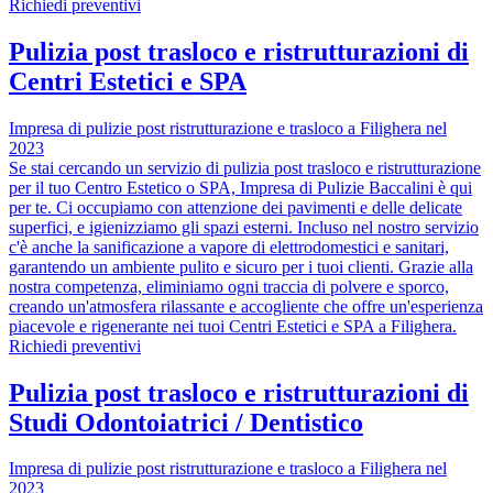
Richiedi preventivi
Pulizia post trasloco e ristrutturazioni di
Centri Estetici e SPA
Impresa di pulizie post ristrutturazione e trasloco a Filighera nel
2023
Se stai cercando un servizio di pulizia post trasloco e ristrutturazione
per il tuo Centro Estetico o SPA, Impresa di Pulizie Baccalini è qui
per te. Ci occupiamo con attenzione dei pavimenti e delle delicate
superfici, e igienizziamo gli spazi esterni. Incluso nel nostro servizio
c'è anche la sanificazione a vapore di elettrodomestici e sanitari,
garantendo un ambiente pulito e sicuro per i tuoi clienti. Grazie alla
nostra competenza, eliminiamo ogni traccia di polvere e sporco,
creando un'atmosfera rilassante e accogliente che offre un'esperienza
piacevole e rigenerante nei tuoi Centri Estetici e SPA a Filighera.
Richiedi preventivi
Pulizia post trasloco e ristrutturazioni di
Studi Odontoiatrici / Dentistico
Impresa di pulizie post ristrutturazione e trasloco a Filighera nel
2023