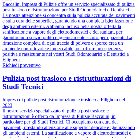
Baccalini Impresa di Pulizie offre un servizio specializzato di pulizia
post trasloco e ristrutturazione per Studi Odontoiatrici e Dentistici.
La nostra attenzione si concentra sulla pulizia accurata dei pavimenti
e sulla cura delle superfici, garantendo una completa igienizzazione
degli ambienti esterni. Abbiamo incluso nella nostra offerta la
sanificazione a vapore degli elettrodomestici e dei sanitari, per
garantire uno spazio pulito e igienicamente sicuro per i pazienti. La
rimozione completa di ogni traccia di polvere e sporco crea un
ambiente confortevole e impeccabile, per offrire un'esperienza
positiva e rassicurante nei vostri Studi Odontoiatrici e Dentistici a
Filighera.
Richiedi preventivo
Pulizia post trasloco e ristrutturazioni di
Studi Tecnici
Impresa di pulizie post ristrutturazione e trasloco a Filighera nel
2023
Il nostro servizio specializzato di pulizia post trasloco e
ristrutturazioni è offerto da Impresa di Pulizie Baccalini, in
particolare per gli Studi Tecnici. Ci occupiamo con cura dei
pavimenti, prestando attenzione alle superfici delicate e igienizzando
gli ambienti esterni. La sanificazione a vapore di elettrodomestici e