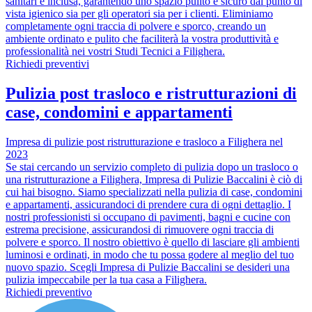
sanitari è inclusa, garantendo uno spazio pulito e sicuro dal punto di
vista igienico sia per gli operatori sia per i clienti. Eliminiamo
completamente ogni traccia di polvere e sporco, creando un
ambiente ordinato e pulito che faciliterà la vostra produttività e
professionalità nei vostri Studi Tecnici a Filighera.
Richiedi preventivi
Pulizia post trasloco e ristrutturazioni di
case, condomini e appartamenti
Impresa di pulizie post ristrutturazione e trasloco a Filighera nel
2023
Se stai cercando un servizio completo di pulizia dopo un trasloco o
una ristrutturazione a Filighera, Impresa di Pulizie Baccalini è ciò di
cui hai bisogno. Siamo specializzati nella pulizia di case, condomini
e appartamenti, assicurandoci di prendere cura di ogni dettaglio. I
nostri professionisti si occupano di pavimenti, bagni e cucine con
estrema precisione, assicurandosi di rimuovere ogni traccia di
polvere e sporco. Il nostro obiettivo è quello di lasciare gli ambienti
luminosi e ordinati, in modo che tu possa godere al meglio del tuo
nuovo spazio. Scegli Impresa di Pulizie Baccalini se desideri una
pulizia impeccabile per la tua casa a Filighera.
Richiedi preventivo