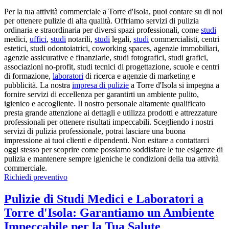
Per la tua attività commerciale a Torre d'Isola, puoi contare su di noi
per ottenere pulizie di alta qualità. Offriamo servizi di pulizia
ordinaria e straordinaria per diversi spazi professionali, come
studi
medici,
uffici
,
studi
notarili,
studi
legali,
studi
commercialisti, centri
estetici, studi odontoiatrici, coworking spaces, agenzie immobiliari,
agenzie assicurative e finanziarie, studi fotografici, studi grafici,
associazioni no-profit, studi tecnici di progettazione, scuole e centri
di formazione,
laboratori
di ricerca e agenzie di marketing e
pubblicità. La nostra
impresa di pulizie
a Torre d'Isola si impegna a
fornire servizi di eccellenza per garantirti un ambiente pulito,
igienico e accogliente. Il nostro personale altamente qualificato
presta grande attenzione ai dettagli e utilizza prodotti e attrezzature
professionali per ottenere risultati impeccabili. Scegliendo i nostri
servizi di pulizia professionale, potrai lasciare una buona
impressione ai tuoi clienti e dipendenti. Non esitare a contattarci
oggi stesso per scoprire come possiamo soddisfare le tue esigenze di
pulizia e mantenere sempre igieniche le condizioni della tua attività
commerciale.
Richiedi preventivo
Pulizie di Studi Medici e Laboratori a
Torre d'Isola: Garantiamo un Ambiente
Impeccabile per la Tua Salute