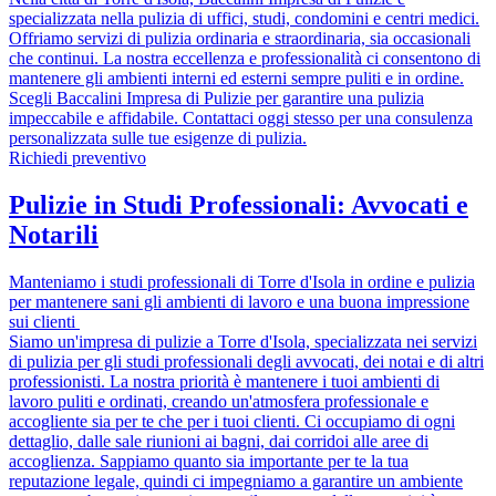
specializzata nella pulizia di uffici, studi, condomini e centri medici.
Offriamo servizi di pulizia ordinaria e straordinaria, sia occasionali
che continui. La nostra eccellenza e professionalità ci consentono di
mantenere gli ambienti interni ed esterni sempre puliti e in ordine.
Scegli Baccalini Impresa di Pulizie per garantire una pulizia
impeccabile e affidabile. Contattaci oggi stesso per una consulenza
personalizzata sulle tue esigenze di pulizia.
Richiedi preventivo
Pulizie in Studi Professionali: Avvocati e
Notarili
Manteniamo i studi professionali di Torre d'Isola in ordine e pulizia
per mantenere sani gli ambienti di lavoro e una buona impressione
sui clienti
Siamo un'impresa di pulizie a Torre d'Isola, specializzata nei servizi
di pulizia per gli studi professionali degli avvocati, dei notai e di altri
professionisti. La nostra priorità è mantenere i tuoi ambienti di
lavoro puliti e ordinati, creando un'atmosfera professionale e
accogliente sia per te che per i tuoi clienti. Ci occupiamo di ogni
dettaglio, dalle sale riunioni ai bagni, dai corridoi alle aree di
accoglienza. Sappiamo quanto sia importante per te la tua
reputazione legale, quindi ci impegniamo a garantire un ambiente