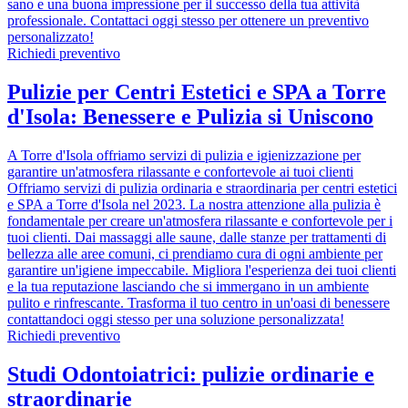
sano e una buona impressione per il successo della tua attività
professionale. Contattaci oggi stesso per ottenere un preventivo
personalizzato!
Richiedi preventivo
Pulizie per Centri Estetici e SPA a Torre
d'Isola: Benessere e Pulizia si Uniscono
A Torre d'Isola offriamo servizi di pulizia e igienizzazione per
garantire un'atmosfera rilassante e confortevole ai tuoi clienti
Offriamo servizi di pulizia ordinaria e straordinaria per centri estetici
e SPA a Torre d'Isola nel 2023. La nostra attenzione alla pulizia è
fondamentale per creare un'atmosfera rilassante e confortevole per i
tuoi clienti. Dai massaggi alle saune, dalle stanze per trattamenti di
bellezza alle aree comuni, ci prendiamo cura di ogni ambiente per
garantire un'igiene impeccabile. Migliora l'esperienza dei tuoi clienti
e la tua reputazione lasciando che si immergano in un ambiente
pulito e rinfrescante. Trasforma il tuo centro in un'oasi di benessere
contattandoci oggi stesso per una soluzione personalizzata!
Richiedi preventivo
Studi Odontoiatrici: pulizie ordinarie e
straordinarie