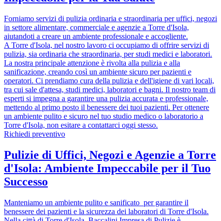
Forniamo servizi di pulizia ordinaria e straordinaria per uffici, negozi
in settore alimentare, commerciale e agenzie a Torre d'Isola,
aiutandoti a creare un ambiente professionale e accogliente.
A Torre d'Isola, nel nostro lavoro ci occupiamo di offrire servizi di
pulizia, sia ordinaria che straordinaria, per studi medici e laboratori.
La nostra principale attenzione è rivolta alla pulizia e alla
sanificazione, creando così un ambiente sicuro per pazienti e
operatori. Ci prendiamo cura della pulizia e dell'igiene di vari locali,
tra cui sale d'attesa, studi medici, laboratori e bagni. Il nostro team di
esperti si impegna a garantire una pulizia accurata e professionale,
mettendo al primo posto il benessere dei tuoi pazienti. Per ottenere
un ambiente pulito e sicuro nel tuo studio medico o laboratorio a
Torre d'Isola, non esitare a contattarci oggi stesso.
Richiedi preventivo
Pulizie di Uffici, Negozi e Agenzie a Torre
d'Isola: Ambiente Impeccabile per il Tuo
Successo
Manteniamo un ambiente pulito e sanificato per garantire il
benessere dei pazienti e la sicurezza dei laboratori di Torre d'Isola.
Nella città di Torre d'Isola, Baccalini Impresa di Pulizie è