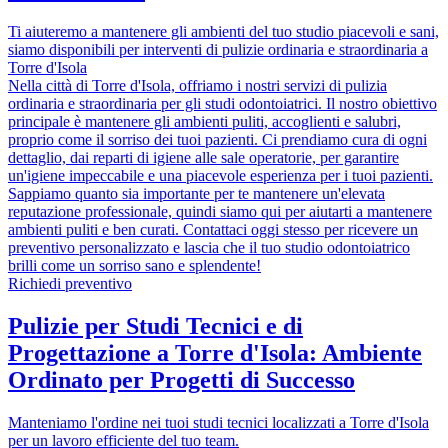
Ti aiuteremo a mantenere gli ambienti del tuo studio piacevoli e sani,
siamo disponibili per interventi di pulizie ordinaria e straordinaria a
Torre d'Isola
Nella città di Torre d'Isola, offriamo i nostri servizi di pulizia
ordinaria e straordinaria per gli studi odontoiatrici. Il nostro obiettivo
principale è mantenere gli ambienti puliti, accoglienti e salubri,
proprio come il sorriso dei tuoi pazienti. Ci prendiamo cura di ogni
dettaglio, dai reparti di igiene alle sale operatorie, per garantire
un'igiene impeccabile e una piacevole esperienza per i tuoi pazienti.
Sappiamo quanto sia importante per te mantenere un'elevata
reputazione professionale, quindi siamo qui per aiutarti a mantenere
ambienti puliti e ben curati. Contattaci oggi stesso per ricevere un
preventivo personalizzato e lascia che il tuo studio odontoiatrico
brilli come un sorriso sano e splendente!
Richiedi preventivo
Pulizie per Studi Tecnici e di
Progettazione a Torre d'Isola: Ambiente
Ordinato per Progetti di Successo
Manteniamo l'ordine nei tuoi studi tecnici localizzati a Torre d'Isola
per un lavoro efficiente del tuo team.