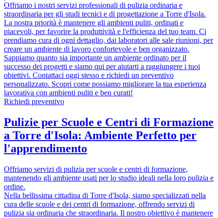
Offriamo i nostri servizi professionali di pulizia ordinaria e
straordinaria per gli studi tecnici e di progettazione a Torre d'Isola.
La nostra priorità è mantenere gli ambienti puliti, ordinati e
piacevoli, per favorire la produttività e l'efficienza del tuo team. Ci
prendiamo cura di ogni dettaglio, dai laboratori alle sale riunioni, per
creare un ambiente di lavoro confortevole e ben organizzato.
Sappiamo quanto sia importante un ambiente ordinato per il
successo dei progetti e siamo qui per aiutarti a raggiungere i tuoi
obiettivi. Contattaci oggi stesso e richiedi un preventivo
personalizzato. Scopri come possiamo migliorare la tua esperienza
lavorativa con ambienti puliti e ben curati!
Richiedi preventivo
Pulizie per Scuole e Centri di Formazione
a Torre d'Isola: Ambiente Perfetto per
l'apprendimento
Offriamo servizi di pulizia per scuole e centri di formazione,
mantenendo gli ambiente usati per lo studio ideali nella loro pulizia e
ordine.
Nella bellissima cittadina di Torre d'Isola, siamo specializzati nella
cura delle scuole e dei centri di formazione, offrendo servizi di
pulizia sia ordinaria che straordinaria. Il nostro obiettivo è mantenere