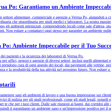
rrua Po: Garantiamo un Ambiente Impeccabil
i in settore alimentare, commerciale e agenzie a Verrua Po, aiutandoti a 
 ordinaria che straordinaria per studi medici e laboratori. La nostra massi
ono gli ambienti igienizzati, comprendendo locali come sale d'attesa, stud
ienti. Non esitare a contattarci oggi stesso per garantire un ambiente pul
ua Po: Ambiente Impeccabile per il Tuo Succ
ei pazienti e la sicurezza dei laboratori di Verrua Po.
 per uffici, negozi e agenzie di diversi settori, inclusi quelli alimentar
 si prendono cura di ogni angolo dei locali, dai pavimenti alle vetrine, per
nza e la produttività della tua attività nel prossimo futuro. Non esitare 
otarili
mantenere sani gli ambienti di lavoro e una buona impressione sui client
zi di pulizia per gli studi professionali, come gli studi legali, notarili
er te che per i tuoi clienti. Dalle sale riunioni ai bagni, dai corridoi a
uindi ti garantiamo un ambiente sano e un'impressione positiva per il suc