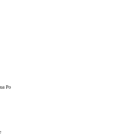
rua Po
e