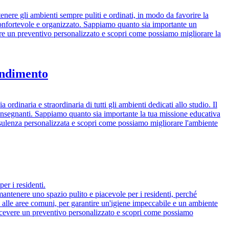
ntenere gli ambienti sempre puliti e ordinati, in modo da favorire la
o confortevole e organizzato. Sappiamo quanto sia importante un
evere un preventivo personalizzato e scopri come possiamo migliorare la
endimento
rdinaria e straordinaria di tutti gli ambienti dedicati allo studio. Il
i insegnanti. Sappiamo quanto sia importante la tua missione educativa
nsulenza personalizzata e scopri come possiamo migliorare l'ambiente
er i residenti.
 mantenere uno spazio pulito e piacevole per i residenti, perché
i alle aree comuni, per garantire un'igiene impeccabile e un ambiente
 ricevere un preventivo personalizzato e scopri come possiamo