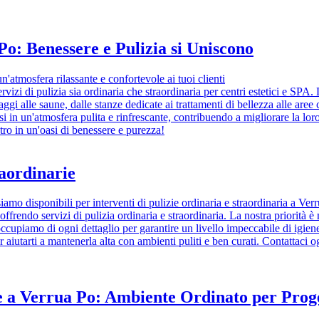
Po: Benessere e Pulizia si Uniscono
n'atmosfera rilassante e confortevole ai tuoi clienti
rvizi di pulizia sia ordinaria che straordinaria per centri estetici e SPA
ssaggi alle saune, dalle stanze dedicate ai trattamenti di bellezza alle a
si in un'atmosfera pulita e rinfrescante, contribuendo a migliorare la lor
tro in un'oasi di benessere e purezza!
raordinarie
iamo disponibili per interventi di pulizie ordinaria e straordinaria a Ver
offrendo servizi di pulizia ordinaria e straordinaria. La nostra priorità è
ci occupiamo di ogni dettaglio per garantire un livello impeccabile di igi
 aiutarti a mantenerla alta con ambienti puliti e ben curati. Contattaci o
ne a Verrua Po: Ambiente Ordinato per Proge