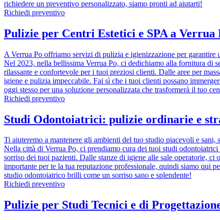
richiedere un preventivo personalizzato, siamo pronti ad aiutarti!
Richiedi preventivo
Pulizie per Centri Estetici e SPA a Verrua 
A Verrua Po offriamo servizi di pulizia e igienizzazione per garantire u
Nel 2023, nella bellissima Verrua Po, ci dedichiamo alla fornitura di se
rilassante e confortevole per i tuoi preziosi clienti. Dalle aree per ma
igiene e pulizia impeccabile. Fai sì che i tuoi clienti possano immerger
oggi stesso per una soluzione personalizzata che trasformerà il tuo cen
Richiedi preventivo
Studi Odontoiatrici: pulizie ordinarie e st
Ti aiuteremo a mantenere gli ambienti del tuo studio piacevoli e sani, s
Nella città di Verrua Po, ci prendiamo cura dei tuoi studi odontoiatrici 
sorriso dei tuoi pazienti. Dalle stanze di igiene alle sale operatorie, 
importante per te la tua reputazione professionale, quindi siamo qui per
studio odontoiatrico brilli come un sorriso sano e splendente!
Richiedi preventivo
Pulizie per Studi Tecnici e di Progettazio