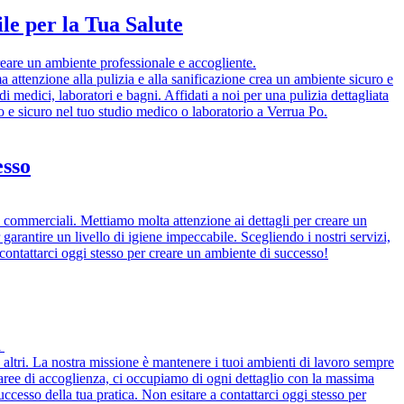
e per la Tua Salute
creare un ambiente professionale e accogliente.
ma attenzione alla pulizia e alla sanificazione crea un ambiente sicuro e
i medici, laboratori e bagni. Affidati a noi per una pulizia dettagliata
ito e sicuro nel tuo studio medico o laboratorio a Verrua Po.
esso
i e commerciali. Mettiamo molta attenzione ai dettagli per creare un
 garantire un livello di igiene impeccabile. Scegliendo i nostri servizi,
a contattarci oggi stesso per creare un ambiente di successo!
i
 e altri. La nostra missione è mantenere i tuoi ambienti di lavoro sempre
lle aree di accoglienza, ci occupiamo di ogni dettaglio con la massima
cesso della tua pratica. Non esitare a contattarci oggi stesso per