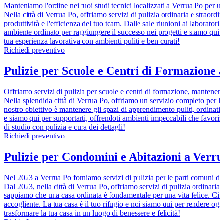
Manteniamo l'ordine nei tuoi studi tecnici localizzati a Verrua Po per u
Nella città di Verrua Po, offriamo servizi di pulizia ordinaria e straordi
produttività e l'efficienza del tuo team. Dalle sale riunioni ai labora
ambiente ordinato per raggiungere il successo nei progetti e siamo qui p
tua esperienza lavorativa con ambienti puliti e ben curati!
Richiedi preventivo
Pulizie per Scuole e Centri di Formazione
Offriamo servizi di pulizia per scuole e centri di formazione, mantenend
Nella splendida città di Verrua Po, offriamo un servizio completo per la 
nostro obiettivo è mantenere gli spazi di apprendimento puliti, ordinat
e siamo qui per supportarti, offrendoti ambienti impeccabili che favo
di studio con pulizia e cura dei dettagli!
Richiedi preventivo
Pulizie per Condomini e Abitazioni a Verru
Nel 2023 a Verrua Po forniamo servizi di pulizia per le parti comuni d
Dal 2023, nella città di Verrua Po, offriamo servizi di pulizia ordinari
sappiamo che una casa ordinata è fondamentale per una vita felice. Ci 
accogliente. La tua casa è il tuo rifugio e noi siamo qui per rendere 
trasformare la tua casa in un luogo di benessere e felicità!