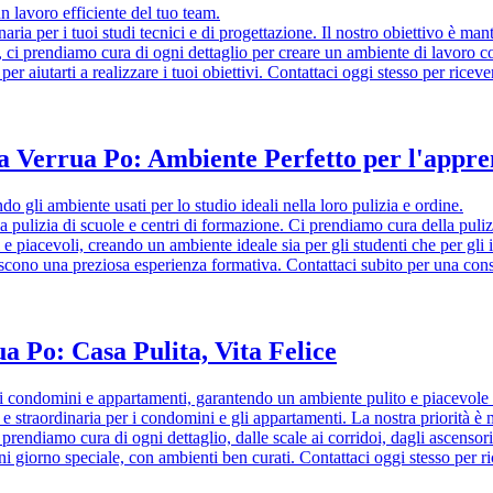
n lavoro efficiente del tuo team.
naria per i tuoi studi tecnici e di progettazione. Il nostro obiettivo è ma
tori, ci prendiamo cura di ogni dettaglio per creare un ambiente di lavor
er aiutarti a realizzare i tuoi obiettivi. Contattaci oggi stesso per ric
 a Verrua Po: Ambiente Perfetto per l'appr
o gli ambiente usati per lo studio ideali nella loro pulizia e ordine.
pulizia di scuole e centri di formazione. Ci prendiamo cura della pulizia o
i e piacevoli, creando un ambiente ideale sia per gli studenti che per gl
riscono una preziosa esperienza formativa. Contattaci subito per una co
a Po: Casa Pulita, Vita Felice
i condomini e appartamenti, garantendo un ambiente pulito e piacevole p
a e straordinaria per i condomini e gli appartamenti. La nostra priorità è
prendiamo cura di ogni dettaglio, dalle scale ai corridoi, dagli ascensor
ogni giorno speciale, con ambienti ben curati. Contattaci oggi stesso per