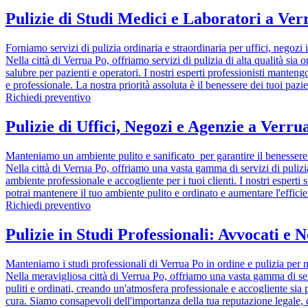
Pulizie di Studi Medici e Laboratori a Ve
Forniamo servizi di pulizia ordinaria e straordinaria per uffici, negoz
Nella città di Verrua Po, offriamo servizi di pulizia di alta qualità sia
salubre per pazienti e operatori. I nostri esperti professionisti manteng
e professionale. La nostra priorità assoluta è il benessere dei tuoi paz
Richiedi preventivo
Pulizie di Uffici, Negozi e Agenzie a Verr
Manteniamo un ambiente pulito e sanificato per garantire il benessere d
Nella città di Verrua Po, offriamo una vasta gamma di servizi di pulizia
ambiente professionale e accogliente per i tuoi clienti. I nostri esperti
potrai mantenere il tuo ambiente pulito e ordinato e aumentare l'efficie
Richiedi preventivo
Pulizie in Studi Professionali: Avvocati e N
Manteniamo i studi professionali di Verrua Po in ordine e pulizia per 
Nella meravigliosa città di Verrua Po, offriamo una vasta gamma di servi
puliti e ordinati, creando un'atmosfera professionale e accogliente sia p
cura. Siamo consapevoli dell'importanza della tua reputazione legale, q