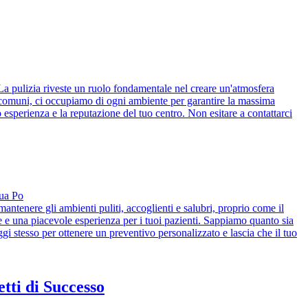
. La pulizia riveste un ruolo fondamentale nel creare un'atmosfera
ree comuni, ci occupiamo di ogni ambiente per garantire la massima
o esperienza e la reputazione del tuo centro. Non esitare a contattarci
rua Po
 mantenere gli ambienti puliti, accoglienti e salubri, proprio come il
ene e una piacevole esperienza per i tuoi pazienti. Sappiamo quanto sia
ggi stesso per ottenere un preventivo personalizzato e lascia che il tuo
tti di Successo