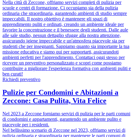
Nella città di Zeccone, offriamo servizi completi di pulizia per
scuole e centri di formazione. Ci occupiamo sia della pulizia
ordinaria che straordinaria, garantendo ambienti di studio sempre
impeccabili. Il nostro obiettivo è mantenere gli spazi di
apprendimento puliti e ordinati, creando un ambiente ideale per
favorire la concentrazione e il benessere degli studenti. Dalle aule
alle sale studio, nessun dettaglio sfugge alla nostra attenzione,
assicurando igiene impeccabile e un'atmosfera piacevole sia per
studenti che per insegnanti. Sappiamo quanto sia importante la tua
missione educativa e siamo qui per supportarti, assicurandoti
ambienti perfetti per l'apprendimento. Contattaci oggi stesso per
ricevere un preventivo personalizzato e scopri come possiamo
contribuire a migliorare l'esperienza formativa con ambienti puliti e
ben curati!
Richiedi preventivo
Pulizie per Condomini e Abitazioni a
Zeccone: Casa Pulita, Vita Felice
Nel 2023 a Zeccone forniamo servizi di pulizia per le parti comuni
di condomini e appartamenti, garantendo un ambiente pulito e
piacevole per i residenti.
Nel bellissimo scenario di Zeccone nel 2023, offriamo servizi di
pulizia ordinaria e straordinaria per mantenere le parti comuni di