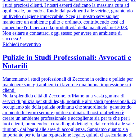
i tuoi preziosi clienti. I nostri esperti dedicano la massima cura ad
ogni locale, pulendo a fondo dai pavimenti alle vetrine, garantendo
un livello di igiene impeccabile. Scegli il nostro servizio per
mantenere un ambiente pulito e ordinato, contribuendo così ad
aumentare l'efficienza e la produttività della tua attività nel 2023.
Non esitare a contattarci oggi stesso per avere un ambiente di
successo!
Richiedi preventivo
Pulizie in Studi Professionali: Avvocati e
Notarili
Manteniamo i studi professionali di Zeccone in ordine e pulizia per
mantenere sani gli ambienti di lavoro e una buona impressione sui
clienti
Nella splendida città di Zeccone, offriamo una vasta gamma di
servizi di pulizia per studi legali, notarili e altri studi professionali. Ci
occupiamo sia della pulizia ordinaria che straordinaria, garantendo
ambienti di lavoro sempre puliti e ordinati. Il nostro obiettivo è
creare un ambiente professionale e accogliente sia per te che per i
tuoi clienti, prendendoci cura di ogni dettaglio, dai corridoi alle sale
riunioni, dai bagni alle aree di accoglienza. Sappiamo quanto sia
importante per te la tua reputazione legale, quindi ci assicuriamo di