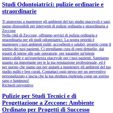
Studi Odontoiatrici: pulizie ordinarie e
straordinarie
Ti aiuteremo a mantenere gli ambienti del tuo studio piacevoli e sani,
siamo disponibili per interventi di pulizie ordinaria e straordinaria a
Zeccone
Nella città di Zeccone, offriamo servizi di pulizia ordinaria e
straordinaria per gli studi odontoiatrici. La nostra priorità è
mantenere i tuoi ambienti puliti, accoglienti e salubri, proprio come il
sorriso dei tuoi pazienti. Ci prendiamo cura di ogni dettaglio, dai
reparti di igiene alle sale operatorie, per garantire un'igiene
impeccabile e un'esperienza piacevole per i tuoi pazienti. Sappiamo
quanto sia importante per te la tua reputazione professionale, ed è
per questo che siamo qui per aiutarti a mantenere gli ambienti del tuo
studio puliti e ben curati. Contattaci oggi stesso per un preventivo
personalizzato e lascia che la tua struttura risplenda come un sorriso
sano e luminoso!
Richiedi preventivo
Pulizie per Studi Tecnici e di
Progettazione a Zeccone: Ambiente
Ordinato per Progetti di Successo