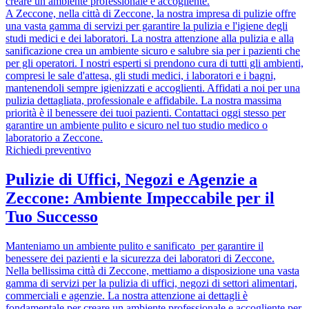
creare un ambiente professionale e accogliente.
A Zeccone, nella città di Zeccone, la nostra impresa di pulizie offre
una vasta gamma di servizi per garantire la pulizia e l'igiene degli
studi medici e dei laboratori. La nostra attenzione alla pulizia e alla
sanificazione crea un ambiente sicuro e salubre sia per i pazienti che
per gli operatori. I nostri esperti si prendono cura di tutti gli ambienti,
compresi le sale d'attesa, gli studi medici, i laboratori e i bagni,
mantenendoli sempre igienizzati e accoglienti. Affidati a noi per una
pulizia dettagliata, professionale e affidabile. La nostra massima
priorità è il benessere dei tuoi pazienti. Contattaci oggi stesso per
garantire un ambiente pulito e sicuro nel tuo studio medico o
laboratorio a Zeccone.
Richiedi preventivo
Pulizie di Uffici, Negozi e Agenzie a
Zeccone: Ambiente Impeccabile per il
Tuo Successo
Manteniamo un ambiente pulito e sanificato per garantire il
benessere dei pazienti e la sicurezza dei laboratori di Zeccone.
Nella bellissima città di Zeccone, mettiamo a disposizione una vasta
gamma di servizi per la pulizia di uffici, negozi di settori alimentari,
commerciali e agenzie. La nostra attenzione ai dettagli è
fondamentale per creare un ambiente professionale e accogliente per