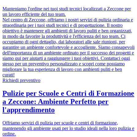
Manteniamo l'ordine nei tuoi studi tecnici localizzati a Zeccone per
un lavoro efficiente del tuo team.
Nel centro di Zeccone, offriamo i nostri servizi di pulizia ordinaria e
straordinaria per i tuoi studi tecnici e di progettazione. Il nostro
obiettivo è mantenere gli ambienti di lavoro puliti e ben organizzati,
in modo da favorire la produttività e l'efficienza del tuo team. Ci
occupiamo di ogni dettaglio, dai laboratori alle sale riunioni, per
garantire un ambiente confortevole e accogliente. Siamo consapevoli
dell'importanza di un ambiente ordinato per il successo dei progetti e
siamo qui per aiutarti a raggiungere i tuoi obiettivi. Contattaci oggi
stesso per un preventivo personalizzato e scopri come possiamo
migliorare la tua esperienza di lavoro con ambienti puliti e ben
curati!
Richiedi preventivo
Pulizie per Scuole e Centri di Formazione
a Zeccone: Ambiente Perfetto per
l'apprendimento
Offriamo servizi di pulizia per scuole e centri di formazione,
mantenendo gli ambiente usati per lo studio ideali nella loro pulizia e
ordine.