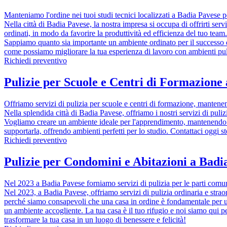
Manteniamo l'ordine nei tuoi studi tecnici localizzati a Badia Pavese p
Nella città di Badia Pavese, la nostra impresa si occupa di offrirti servi
ordinati, in modo da favorire la produttività ed efficienza del tuo team
Sappiamo quanto sia importante un ambiente ordinato per il successo dei
come possiamo migliorare la tua esperienza di lavoro con ambienti puli
Richiedi preventivo
Pulizie per Scuole e Centri di Formazione
Offriamo servizi di pulizia per scuole e centri di formazione, mantenend
Nella splendida città di Badia Pavese, offriamo i nostri servizi di puli
Vogliamo creare un ambiente ideale per l'apprendimento, mantenendo le
supportarla, offrendo ambienti perfetti per lo studio. Contattaci oggi 
Richiedi preventivo
Pulizie per Condomini e Abitazioni a Badia
Nel 2023 a Badia Pavese forniamo servizi di pulizia per le parti comun
Nel 2023, a Badia Pavese, offriamo servizi di pulizia ordinaria e straor
perché siamo consapevoli che una casa in ordine è fondamentale per una 
un ambiente accogliente. La tua casa è il tuo rifugio e noi siamo qui 
trasformare la tua casa in un luogo di benessere e felicità!