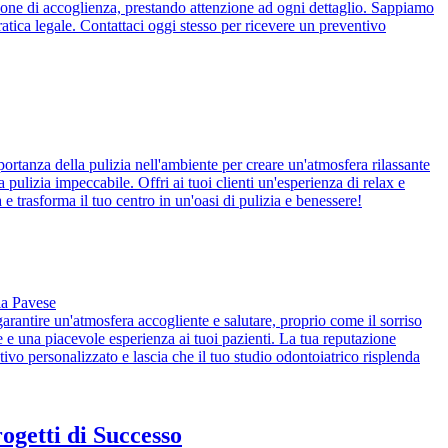
le zone di accoglienza, prestando attenzione ad ogni dettaglio. Sappiamo
ratica legale. Contattaci oggi stesso per ricevere un preventivo
portanza della pulizia nell'ambiente per creare un'atmosfera rilassante
 pulizia impeccabile. Offri ai tuoi clienti un'esperienza di relax e
e trasforma il tuo centro in un'oasi di pulizia e benessere!
dia Pavese
garantire un'atmosfera accogliente e salutare, proprio come il sorriso
ne e una piacevole esperienza ai tuoi pazienti. La tua reputazione
tivo personalizzato e lascia che il tuo studio odontoiatrico risplenda
ogetti di Successo