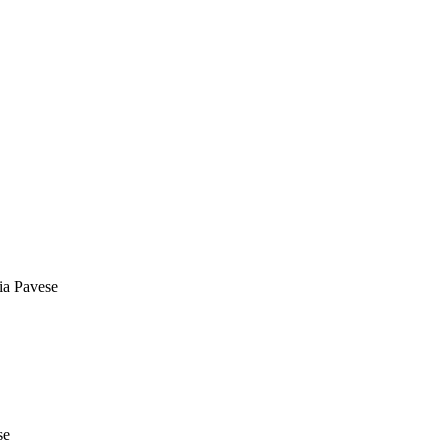
dia Pavese
se