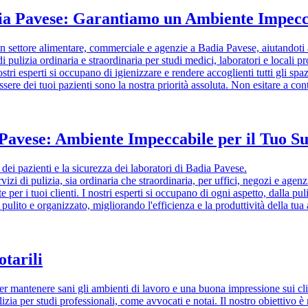
dia Pavese: Garantiamo un Ambiente Impecca
i in settore alimentare, commerciale e agenzie a Badia Pavese, aiutandoti
 di pulizia ordinaria e straordinaria per studi medici, laboratori e locali 
tri esperti si occupano di igienizzare e rendere accoglienti tutti gli spaz
ssere dei tuoi pazienti sono la nostra priorità assoluta. Non esitare a con
a Pavese: Ambiente Impeccabile per il Tuo S
ei pazienti e la sicurezza dei laboratori di Badia Pavese.
zi di pulizia, sia ordinaria che straordinaria, per uffici, negozi e agenz
 per i tuoi clienti. I nostri esperti si occupano di ogni aspetto, dalla pu
ulito e organizzato, migliorando l'efficienza e la produttività della tua 
otarili
er mantenere sani gli ambienti di lavoro e una buona impressione sui cl
zia per studi professionali, come avvocati e notai. Il nostro obiettivo è 