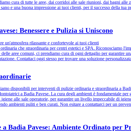
ndiamo cura di tutte le aree, dai corridoi alle sale riunioni, dai bagni al
sano e una buona impressione ai tuoi clienti, per il successo della tua p
avese: Benessere e Pulizia si Uniscono
e un'atmosfera rilassante e confortevole ai tuoi clienti
 ordinaria che straordinaria per centri estetici e SPA. Riconosciamo l'im
ene delle aree comuni, ci prendiamo cura di ogni dettaglio per garantire una
tazione. Contattaci oggi stesso per trovare una soluzione personalizzata 
raordinarie
iamo disponibili per interventi di pulizie ordinaria e straordinaria a Ba
 odontoiatrici a Badia Pavese. La cura degli ambienti è fondamentale per 
i igiene alle sale operatorie, per garantire un livello impeccabile di igie
endo ambienti puliti e ben curati. Non esitare a contattarci per un preven
ne a Badia Pavese: Ambiente Ordinato per Pr