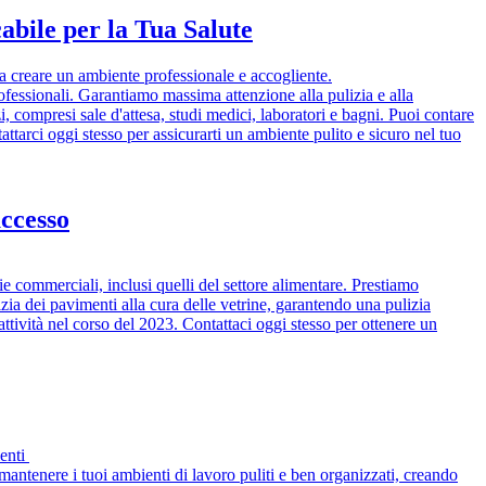
bile per la Tua Salute
 a creare un ambiente professionale e accogliente.
professionali. Garantiamo massima attenzione alla pulizia e alla
i, compresi sale d'attesa, studi medici, laboratori e bagni. Puoi contare
tattarci oggi stesso per assicurarti un ambiente pulito e sicuro nel tuo
uccesso
ie commerciali, inclusi quelli del settore alimentare. Prestiamo
lizia dei pavimenti alla cura delle vetrine, garantendo una pulizia
attività nel corso del 2023. Contattaci oggi stesso per ottenere un
ienti
mantenere i tuoi ambienti di lavoro puliti e ben organizzati, creando