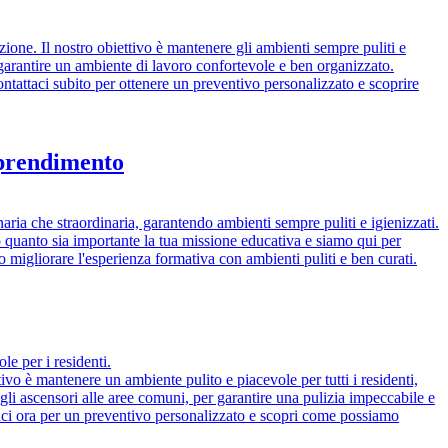
tazione. Il nostro obiettivo è mantenere gli ambienti sempre puliti e
r garantire un ambiente di lavoro confortevole e ben organizzato.
ontattaci subito per ottenere un preventivo personalizzato e scoprire
pprendimento
naria che straordinaria, garantendo ambienti sempre puliti e igienizzati.
 quanto sia importante la tua missione educativa e siamo qui per
 migliorare l'esperienza formativa con ambienti puliti e ben curati.
e per i residenti.
ivo è mantenere un ambiente pulito e piacevole per tutti i residenti,
gli ascensori alle aree comuni, per garantire una pulizia impeccabile e
taci ora per un preventivo personalizzato e scopri come possiamo