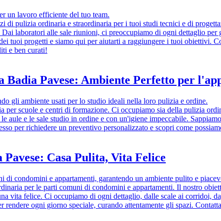
er un lavoro efficiente del tuo team.
zi di pulizia ordinaria e straordinaria per i tuoi studi tecnici e di proget
. Dai laboratori alle sale riunioni, ci preoccupiamo di ogni dettaglio pe
 tuoi progetti e siamo qui per aiutarti a raggiungere i tuoi obiettivi. C
ti e ben curati!
 a Badia Pavese: Ambiente Perfetto per l'a
o gli ambiente usati per lo studio ideali nella loro pulizia e ordine.
zia per scuole e centri di formazione. Ci occupiamo sia della pulizia ordi
 aule e le sale studio in ordine e con un'igiene impeccabile. Sappiamo
stesso per richiedere un preventivo personalizzato e scopri come possiamo
 Pavese: Casa Pulita, Vita Felice
i di condomini e appartamenti, garantendo un ambiente pulito e piacevol
dinaria per le parti comuni di condomini e appartamenti. Il nostro obiett
vita felice. Ci occupiamo di ogni dettaglio, dalle scale ai corridoi, da
per rendere ogni giorno speciale, curando attentamente gli spazi. Contat