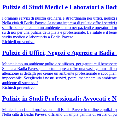
Pulizie di Studi Medici e Laboratori a Ba
Forniamo servizi di pulizia ordinaria e straordinaria per uffici, negoz
Nella città di Badia Pavese, la nostra impresa di pulizie offre i servizi
sanificazione, creando un ambiente sicuro per pazienti e operatori. I nos
su di noi per una pulizia dettagliata e professionale. La salute e il bene
studio medico o laboratorio a Badia Pavese.
Richiedi preventivo
Pulizie di Uffici, Negozi e Agenzie a Badi
Manteniamo un ambiente pulito e sanificato per garantire il benessere d
Situata a Badia Pavese, la nostra impresa offre una vasta gamma di servi
attenzione ai dettagli per creare un ambiente professionale e accogliente
impeccabile. Scegliendo i nostri servizi, potrai mantenere un ambiente p
ambiente di successo!
Richiedi preventivo
Pulizie in Studi Professionali: Avvocati e N
Manteniamo i studi professionali di Badia Pavese in ordine e pulizia p
Nella città di Badia Pavese, offriamo un'ampia gamma di servizi di puli