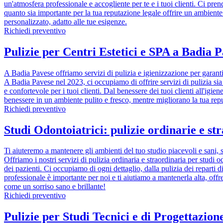
un'atmosfera professionale e accogliente per te e i tuoi clienti. Ci pre
quanto sia importante per la tua reputazione legale offrire un ambiente 
personalizzato, adatto alle tue esigenze.
Richiedi preventivo
Pulizie per Centri Estetici e SPA a Badia P
A Badia Pavese offriamo servizi di pulizia e igienizzazione per garantir
A Badia Pavese nel 2023, ci occupiamo di offrire servizi di pulizia sia
e confortevole per i tuoi clienti. Dal benessere dei tuoi clienti all'igi
benessere in un ambiente pulito e fresco, mentre migliorano la tua repu
Richiedi preventivo
Studi Odontoiatrici: pulizie ordinarie e st
Ti aiuteremo a mantenere gli ambienti del tuo studio piacevoli e sani, s
Offriamo i nostri servizi di pulizia ordinaria e straordinaria per studi
dei pazienti. Ci occupiamo di ogni dettaglio, dalla pulizia dei reparti d
professionale è importante per noi e ti aiutiamo a mantenerla alta, offr
come un sorriso sano e brillante!
Richiedi preventivo
Pulizie per Studi Tecnici e di Progettazio