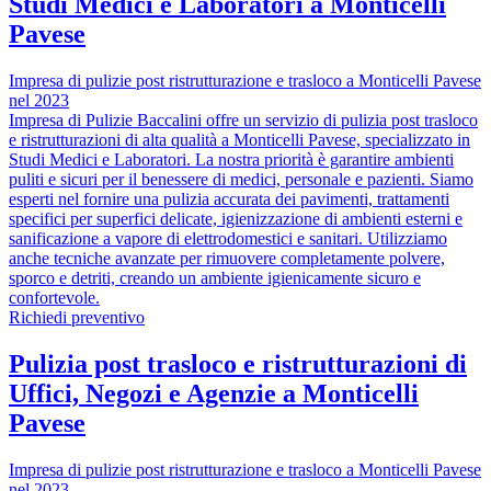
Studi Medici e Laboratori a Monticelli
Pavese
Impresa di pulizie post ristrutturazione e trasloco a Monticelli Pavese
nel 2023
Impresa di Pulizie Baccalini offre un servizio di pulizia post trasloco
e ristrutturazioni di alta qualità a Monticelli Pavese, specializzato in
Studi Medici e Laboratori. La nostra priorità è garantire ambienti
puliti e sicuri per il benessere di medici, personale e pazienti. Siamo
esperti nel fornire una pulizia accurata dei pavimenti, trattamenti
specifici per superfici delicate, igienizzazione di ambienti esterni e
sanificazione a vapore di elettrodomestici e sanitari. Utilizziamo
anche tecniche avanzate per rimuovere completamente polvere,
sporco e detriti, creando un ambiente igienicamente sicuro e
confortevole.
Richiedi preventivo
Pulizia post trasloco e ristrutturazioni di
Uffici, Negozi e Agenzie a Monticelli
Pavese
Impresa di pulizie post ristrutturazione e trasloco a Monticelli Pavese
nel 2023