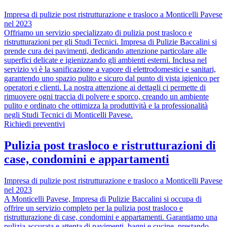
Impresa di pulizie post ristrutturazione e trasloco a Monticelli Pavese
nel 2023
Offriamo un servizio specializzato di pulizia post trasloco e
ristrutturazioni per gli Studi Tecnici. Impresa di Pulizie Baccalini si
prende cura dei pavimenti, dedicando attenzione particolare alle
superfici delicate e igienizzando gli ambienti esterni. Inclusa nel
servizio vi è la sanificazione a vapore di elettrodomestici e sanitari,
garantendo uno spazio pulito e sicuro dal punto di vista igienico per
operatori e clienti. La nostra attenzione ai dettagli ci permette di
rimuovere ogni traccia di polvere e sporco, creando un ambiente
pulito e ordinato che ottimizza la produttività e la professionalità
negli Studi Tecnici di Monticelli Pavese.
Richiedi preventivi
Pulizia post trasloco e ristrutturazioni di
case, condomini e appartamenti
Impresa di pulizie post ristrutturazione e trasloco a Monticelli Pavese
nel 2023
A Monticelli Pavese, Impresa di Pulizie Baccalini si occupa di
offrire un servizio completo per la pulizia post trasloco e
ristrutturazione di case, condomini e appartamenti. Garantiamo una
pulizia accurata e attenta di pavimenti, bagni e cucine, prestando