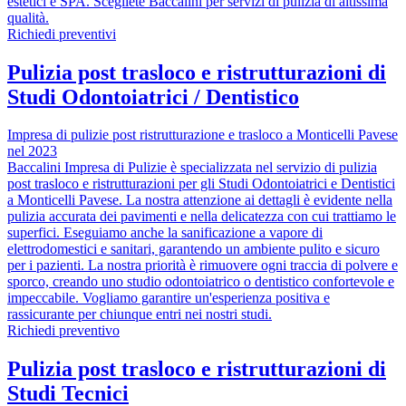
estetici e SPA. Scegliete Baccalini per servizi di pulizia di altissima
qualità.
Richiedi preventivi
Pulizia post trasloco e ristrutturazioni di
Studi Odontoiatrici / Dentistico
Impresa di pulizie post ristrutturazione e trasloco a Monticelli Pavese
nel 2023
Baccalini Impresa di Pulizie è specializzata nel servizio di pulizia
post trasloco e ristrutturazioni per gli Studi Odontoiatrici e Dentistici
a Monticelli Pavese. La nostra attenzione ai dettagli è evidente nella
pulizia accurata dei pavimenti e nella delicatezza con cui trattiamo le
superfici. Eseguiamo anche la sanificazione a vapore di
elettrodomestici e sanitari, garantendo un ambiente pulito e sicuro
per i pazienti. La nostra priorità è rimuovere ogni traccia di polvere e
sporco, creando uno studio odontoiatrico o dentistico confortevole e
impeccabile. Vogliamo garantire un'esperienza positiva e
rassicurante per chiunque entri nei nostri studi.
Richiedi preventivo
Pulizia post trasloco e ristrutturazioni di
Studi Tecnici