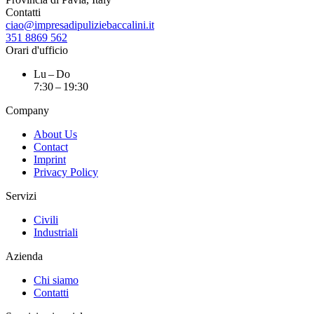
Contatti
ciao@impresadipuliziebaccalini.it
351 8869 562
Orari d'ufficio
Lu – Do
7:30 – 19:30
Company
About Us
Contact
Imprint
Privacy Policy
Servizi
Civili
Industriali
Azienda
Chi siamo
Contatti