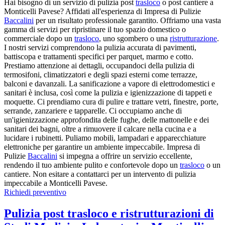
Hai bisogno di un servizio di pulizia post
trasloco
o post cantiere a
Monticelli Pavese? Affidati all'esperienza di Impresa di Pulizie
Baccalini
per un risultato professionale garantito. Offriamo una vasta
gamma di servizi per ripristinare il tuo spazio domestico o
commerciale dopo un
trasloco
, uno sgombero o una
ristrutturazione
.
I nostri servizi comprendono la pulizia accurata di pavimenti,
battiscopa e trattamenti specifici per parquet, marmo e cotto.
Prestiamo attenzione ai dettagli, occupandoci della pulizia di
termosifoni, climatizzatori e degli spazi esterni come terrazze,
balconi e davanzali. La sanificazione a vapore di elettrodomestici e
sanitari è inclusa, così come la pulizia e igienizzazione di tappeti e
moquette. Ci prendiamo cura di pulire e trattare vetri, finestre, porte,
serrande, zanzariere e tapparelle. Ci occupiamo anche di
un'igienizzazione approfondita delle fughe, delle mattonelle e dei
sanitari dei bagni, oltre a rimuovere il calcare nella cucina e a
lucidare i rubinetti. Puliamo mobili, lampadari e apparecchiature
elettroniche per garantire un ambiente impeccabile. Impresa di
Pulizie
Baccalini
si impegna a offrire un servizio eccellente,
rendendo il tuo ambiente pulito e confortevole dopo un
trasloco
o un
cantiere. Non esitare a contattarci per un intervento di pulizia
impeccabile a Monticelli Pavese.
Richiedi preventivo
Pulizia post trasloco e ristrutturazioni di