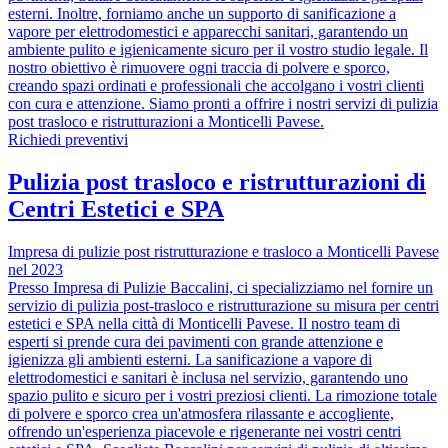
esterni. Inoltre, forniamo anche un supporto di sanificazione a
vapore per elettrodomestici e apparecchi sanitari, garantendo un
ambiente pulito e igienicamente sicuro per il vostro studio legale. Il
nostro obiettivo è rimuovere ogni traccia di polvere e sporco,
creando spazi ordinati e professionali che accolgano i vostri clienti
con cura e attenzione. Siamo pronti a offrire i nostri servizi di pulizia
post trasloco e ristrutturazioni a Monticelli Pavese.
Richiedi preventivi
Pulizia post trasloco e ristrutturazioni di
Centri Estetici e SPA
Impresa di pulizie post ristrutturazione e trasloco a Monticelli Pavese
nel 2023
Presso Impresa di Pulizie Baccalini, ci specializziamo nel fornire un
servizio di pulizia post-trasloco e ristrutturazione su misura per centri
estetici e SPA nella città di Monticelli Pavese. Il nostro team di
esperti si prende cura dei pavimenti con grande attenzione e
igienizza gli ambienti esterni. La sanificazione a vapore di
elettrodomestici e sanitari è inclusa nel servizio, garantendo uno
spazio pulito e sicuro per i vostri preziosi clienti. La rimozione totale
di polvere e sporco crea un'atmosfera rilassante e accogliente,
offrendo un'esperienza piacevole e rigenerante nei vostri centri